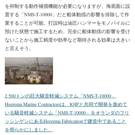
を抑制する動作補償機能が必要になりますが、海底面に設
置する「NMS-T-10000」だと船体動揺の影響を排除して作
業することが可能。打設時は油圧ハンマーをモノパイルに
預けた状態で施工するため、完全に船体動揺の影響を受け
ないことから施工精度や効率など期待される効果は大きい
と言えそう。
2,500トンの巨大騒音軽減システム「NMS-T-10000」
Heerema Marine Contractorsは、IQIPと共同で開発を進めて
いる騒音軽減システム「NMS-T-10000」をオランダのフリ
ッシンゲンにあるHeerema Fabricationで建造中であること
を明らかにしました。