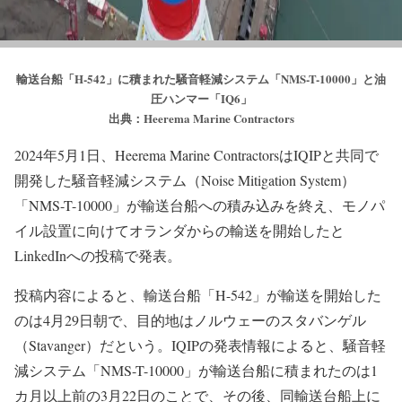
輸送台船「H-542」に積まれた騒音軽減システム「NMS-T-10000」と油
圧ハンマー「IQ6」
出典：Heerema Marine Contractors
2024年5月1日、Heerema Marine ContractorsはIQIPと共同で
開発した騒音軽減システム（Noise Mitigation System）
「NMS-T-10000」が輸送台船への積み込みを終え、モノパ
イル設置に向けてオランダからの輸送を開始したと
LinkedInへの投稿で発表。
投稿内容によると、輸送台船「H-542」が輸送を開始した
のは4月29日朝で、目的地はノルウェーのスタバンゲル
（Stavanger）だという。IQIPの発表情報によると、騒音軽
減システム「NMS-T-10000」が輸送台船に積まれたのは1
カ月以上前の3月22日のことで、その後、同輸送台船上に