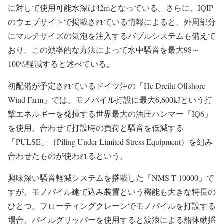
に対して使用可能水深は42mとなっている。さらに、IQIP
のウェブサイトで掲載されている情報によると、外周部分
にマルチサイズの気泡を注入するバブルシステムも備えて
おり、この効率的な方法によって水中騒音を最大98～
100%軽減すると述べている。
初配備が予定されているドイツ沖の「He Dreiht Offshore
Wind Farm」では、モノパイル打設に最大6,600kJという打
撃エネルギーを発揮する世界最大の油圧ハンマー「IQ6」
を使用。合わせて打設時の負荷と騒音を低減する
「PULSE」（Piling Under Limited Stress Equipment）を組み
合わせたものが使われるという。
興味深い騒音軽減システムを搭載した「NMS-T-10000」で
すが、モノパイル建て込み装置という機能も大きな特長の
ひとつ。フローティングクレーンでモノパイルを打設する
場合、パイルグリッパーを使用すると波浪による船体動揺