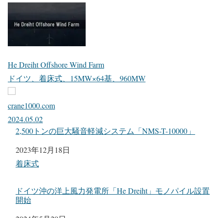
He Dreiht Offshore Wind Farm
ドイツ、着床式、15MW×64基、960MW
crane1000.com
2024.05.02
2,500トンの巨大騒音軽減システム「NMS-T-10000」
日付
2023年12月18日
関連理由
着床式
ドイツ沖の洋上風力発電所「He Dreiht」モノパイル設置
開始