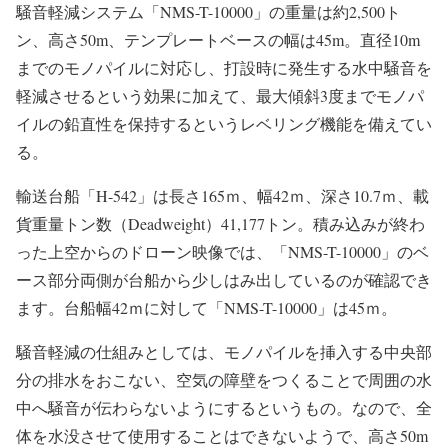
騒音軽減システム「NMS-T-10000」の重量は約2,500ト
ン、高さ50m、テンプレートベースの幅は45m。直径10m
までのモノパイルに対応し、打設時に発生する水中騒音を
軽減させるという効果に加えて、最大傾斜3度までモノパ
イルの鉛直性を保持するというレベリング機能を備えてい
る。
輸送台船「H-542」は長さ165ｍ、幅42ｍ、深さ10.7ｍ、載
貨重量トン数（Deadweight）41,177トン。積み込みが終わ
った上空からのドローン映像では、「NMS-T-10000」のベ
ース部分両側が台船から少しはみ出しているのが確認でき
ます。台船幅42ｍに対して「NMS-T-10000」は45ｍ。
騒音軽減の仕組みとしては、モノパイルを挿入する中央部
分の排水をおこない、空気の障壁をつくることで周囲の水
中へ騒音が伝わらないようにするというもの。なので、全
体を水没させて使用することはできないようで、高さ50m