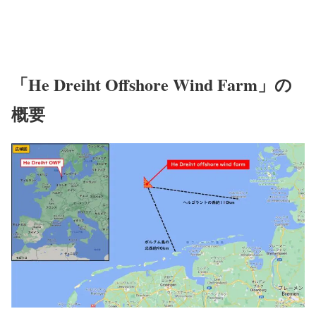
「He Dreiht Offshore Wind Farm」の
概要