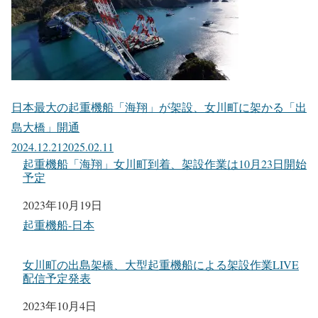
日本最大の起重機船「海翔」が架設、女川町に架かる「出
島大橋」開通
2024.12.21
2025.02.11
起重機船「海翔」女川町到着、架設作業は10月23日開始
予定
日付
2023年10月19日
関連理由
起重機船-日本
女川町の出島架橋、大型起重機船による架設作業LIVE
配信予定発表
日付
2023年10月4日