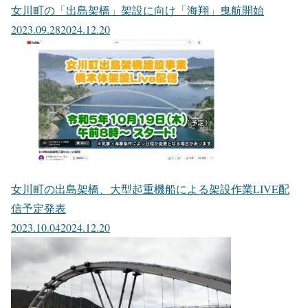
女川町の「出島架橋」架設に向け「海翔」曳航開始
2023.09.28
2024.12.20
女川町の出島架橋、大型起重機船による架設作業LIVE配
信予定発表
2023.10.04
2024.12.20