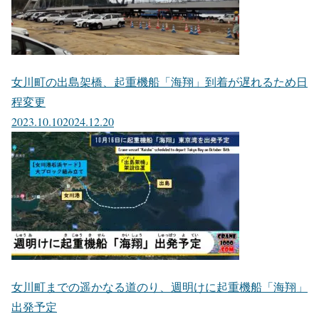
女川町の出島架橋、起重機船「海翔」到着が遅れるため日
程変更
2023.10.10
2024.12.20
女川町までの遥かなる道のり、週明けに起重機船「海翔」
出発予定