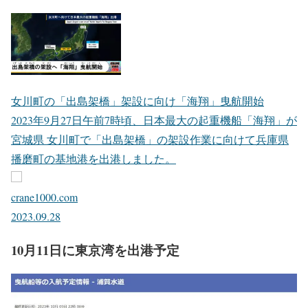
女川町の「出島架橋」架設に向け「海翔」曳航開始
2023年9月27日午前7時頃、日本最大の起重機船「海翔」が
宮城県 女川町で「出島架橋」の架設作業に向けて兵庫県
播磨町の基地港を出港しました。
crane1000.com
2023.09.28
10月11日に東京湾を出港予定