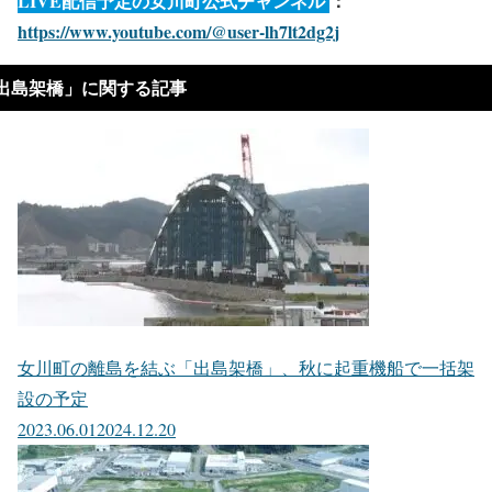
LIVE配信予定の女川町公式チャンネル
：
https://www.youtube.com/@user-lh7lt2dg2j
出島架橋」に関する記事
女川町の離島を結ぶ「出島架橋」、秋に起重機船で一括架
設の予定
2023.06.01
2024.12.20