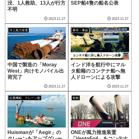
没、1人救助、13人が行方
SEP船4隻の船名公表
不明
2023.11.27
2023.11.27
洋上風力発電
事件・事故
中国で製造の「Moray
インド洋を航行中にマル
West」向けモノパイル出
タ船籍のコンテナ船へ無
荷完了
人ドローンによる攻撃
2023.11.27
2023.11.27
起重機船、クレーン船
船舶
Huismanが「Aegir」の
ONEが風力推進装置
クレーンをアップグレー
「VentoFoil」をコンテナ