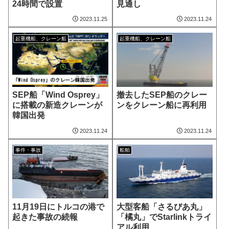
24時間で設置
見通し
2023.11.25
2023.11.24
起重機船、クレーン船
起重機船、クレーン船
SEP船「Wind Osprey」
撤去したSEP船のクレー
に搭載の新造クレーンが
ンをクレーン船に再利用
韓国出発
2023.11.24
2023.11.24
事件・事故
船舶
11月19日にトルコの港で
大型客船「さるびあ丸」
起きた事故の続報
「橘丸」でStarlinkトライ
アル利用