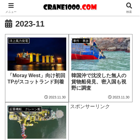
メニュー
検索
2023-11
洋上風力発電
事件・事故
「Moray West」向け初回
韓国沖で沈没した無人の
TPがスコットランド到着
貨物船発見、密入国も視
野に調査
2023.11.30
2023.11.30
スポンサーリンク
起重機船、クレーン船