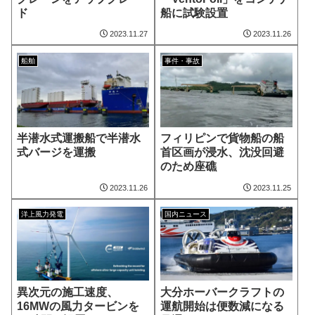
ド
船に試験設置
2023.11.27
2023.11.26
船舶
事件・事故
半潜水式運搬船で半潜水
フィリピンで貨物船の船
式バージを運搬
首区画が浸水、沈没回避
のため座礁
2023.11.26
2023.11.25
洋上風力発電
国内ニュース
異次元の施工速度、
大分ホーバークラフトの
16MWの風力タービンを
運航開始は便数減になる