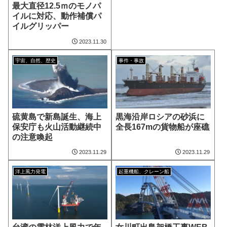
最大直径12.5ｍのモノパ
イルに対応、動作補償パ
イルグリッパー
2023.11.30
宇宙、自然、歴史
事件・事故
硫黄島で新島誕生、海上
黒海沿岸ロシアの砂浜に
保安庁も火山活動継続中
全長167mの貨物船が座礁
の注意喚起
2023.11.29
2023.11.29
洋上風力発電
起重機船、クレーン船