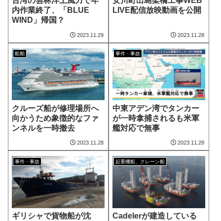
台湾の雲林洋上風力で年
女川町出島架橋工事WEB
内作業終了、「BLUE
LIVE配信放映動画を公開
WIND」帰国？
2023.11.29
2023.11.28
船舶
事件・事故
クルーズ船が修理場所へ
中東アデン湾でタンカー
向かうため象徴的なファ
が一時拿捕されるも米軍
ンネルを一時撤去
艦対応で無事
2023.11.28
2023.11.28
事件・事故
起重機船、クレーン船
ギリシャで貨物船が沈
Cadelerが建造している