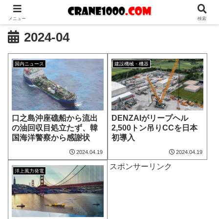
メニュー
検索
2024-04
国内ニュース
建設機械・機器
口之島沖座礁船から流出
DENZAIがリープヘル
の油回収目処立たず、韓
2,500トン吊りCCを日本
国海洋警察から感謝状
初導入
2024.04.19
2024.04.19
スポンサーリンク
洋上風力発電