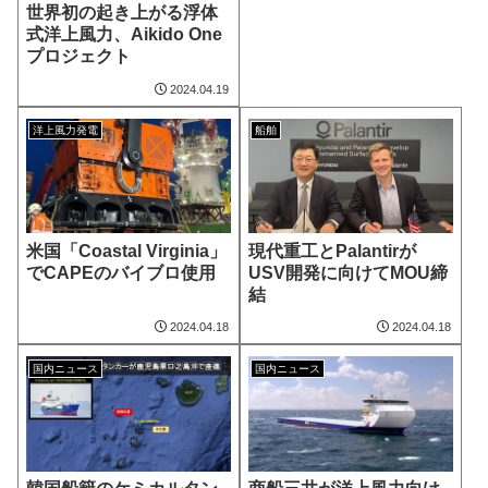
世界初の起き上がる浮体
式洋上風力、Aikido One
プロジェクト
2024.04.19
洋上風力発電
船舶
米国「Coastal Virginia」
現代重工とPalantirが
でCAPEのバイブロ使用
USV開発に向けてMOU締
結
2024.04.18
2024.04.18
国内ニュース
国内ニュース