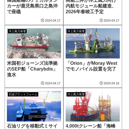
韓国船籍のケミカルタン
商船三井が洋上風力向け
カーが鹿児島県口之島沖
内航モジュール船建造、
で座礁
2026年春竣工予定
2024.04.17
2024.04.17
洋上風力発電
洋上風力発電
米国初ジョーンズ法準拠
「Orion」がMoray West
のSEP船「Charybdis」
でモノパイル設置を完了
進水
2024.04.17
2024.04.16
石油プラットフォーム
洋上風力発電
石油リグを移動式ミサイ
4,000tクレーン船「海峰