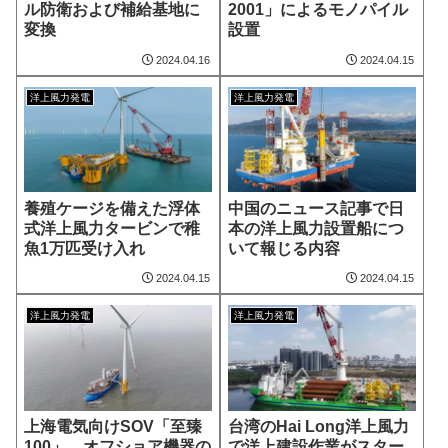
ル防衛および補給基地に
2001」によるモノパイル
変換
設置
2024.04.16
2024.04.15
洋上風力発電
洋上風力発電
養殖ケージを備えた浮体
中国のニュース記事で日
式洋上風力タービンで稚
本の洋上風力設置船につ
魚1万匹受け入れ
いて報じる内容
2024.04.15
2024.04.15
洋上風力発電
洋上風力発電
上海電気向けSOV「至臻
台湾のHai Long洋上風力
100」、オフショア機器の
で洋上建設作業がスター