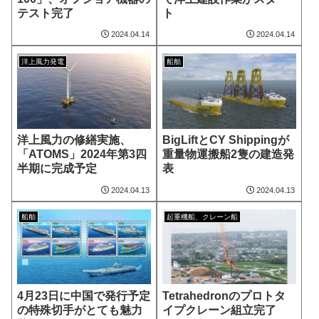
テスト完了
ト
2024.04.14
2024.04.14
洋上風力発電
船舶
洋上風力の修繕実施、
BigLiftとCY Shippingが
「ATOMS」2024年第3四
重量物運搬船2隻の建造発
半期に完成予定
表
2024.04.13
2024.04.13
船舶
起重機船、クレーン船
4月23日に中国で発行予定
Tetrahedronのプロトタ
の特殊切手がとても魅力
イプクレーン組立完了