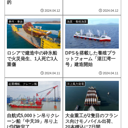
的
2024.04.12
2024.04.12
事件・事故
漁業・養殖漁業
ロシアで建造中の砕氷船
DPSを搭載した養殖プラ
で火災発生、1人死亡3人
ットフォーム「湛江湾一
重傷
号」建造開始
2024.04.11
2024.04.11
起重機船、クレーン船
洋上風力発電
自航式5,000トン吊りクレ
大金重工が2隻目のフラン
ーン船「中天39」吊り上
ス向けモノパイル出荷、
げ試験完了
20本積込に7日間