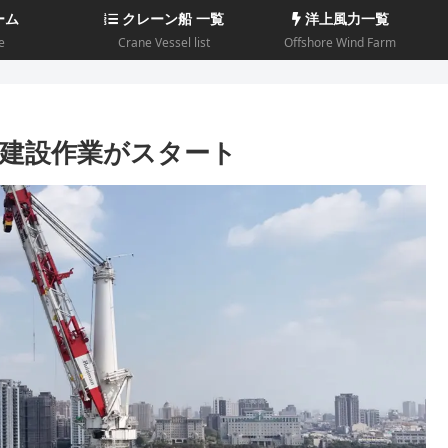
ーム
クレーン船 一覧
洋上風力一覧
e
Crane Vessel list
Offshore Wind Farm
洋上建設作業がスタート