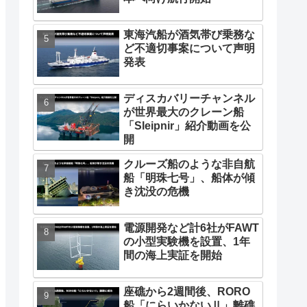
東海汽船が酒気帯び乗務な
ど不適切事案について声明
発表
ディスカバリーチャンネル
が世界最大のクレーン船
「Sleipnir」紹介動画を公
開
クルーズ船のような非自航
船「明珠七号」、船体が傾
き沈没の危機
電源開発など計6社がFAWT
の小型実験機を設置、1年
間の海上実証を開始
座礁から2週間後、RORO
船「にらいかないⅡ」離礁