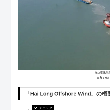
洋上変電所
出典：Hai L
「Hai Long Offshore Wind」の概