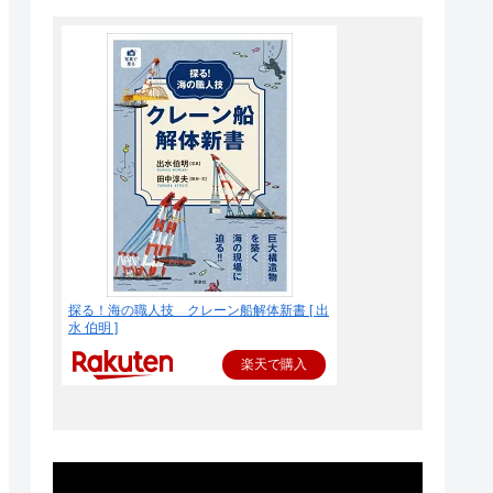
探る！海の職人技 クレーン船解体新書 [ 出
水 伯明 ]
楽天で購入