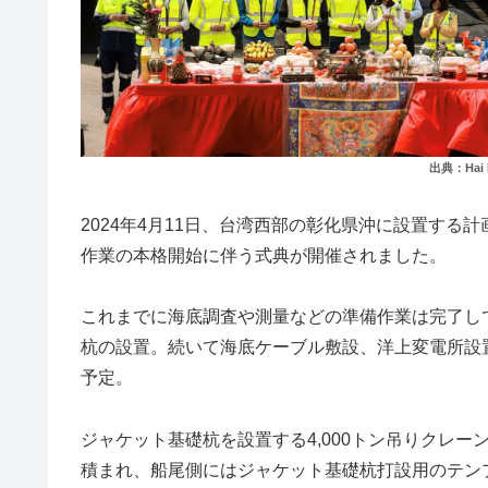
出典：Hai L
2024年4月11日、台湾西部の彰化県沖に設置する計画の洋上
作業の本格開始に伴う式典が開催されました。
これまでに海底調査や測量などの準備作業は完了し
杭の設置。続いて海底ケーブル敷設、洋上変電所設置
予定。
ジャケット基礎杭を設置する4,000トン吊りクレーン船
積まれ、船尾側にはジャケット基礎杭打設用のテン