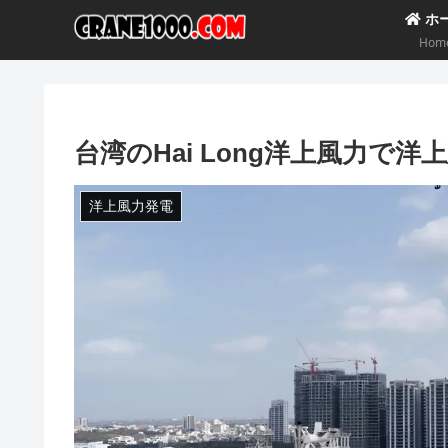
ホ
Hom
台湾のHai Long洋上風力で
洋上風力発電