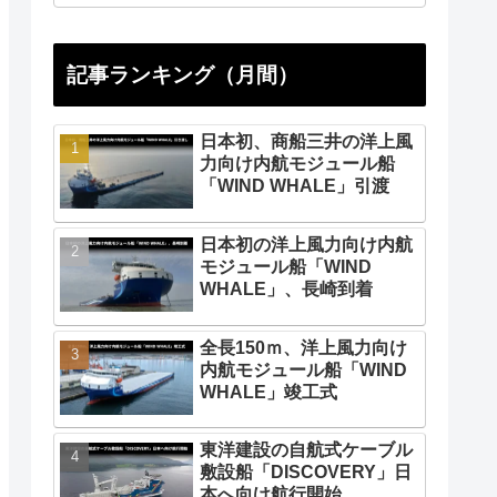
記事ランキング（月間）
日本初、商船三井の洋上風
力向け内航モジュール船
「WIND WHALE」引渡
日本初の洋上風力向け内航
モジュール船「WIND
WHALE」、長崎到着
全長150ｍ、洋上風力向け
内航モジュール船「WIND
WHALE」竣工式
東洋建設の自航式ケーブル
敷設船「DISCOVERY」日
本へ向け航行開始