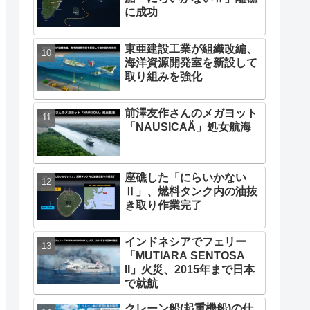
に成功
東亜建設工業が組織改編、
海洋資源開発室を新設して
取り組みを強化
前澤友作さんのメガヨット
「NAUSICAÄ」処女航海
座礁した「にらいかない
Ⅱ」、燃料タンク内の油抜
き取り作業完了
インドネシアでフェリー
「MUTIARA SENTOSA
II」火災、2015年まで日本
で就航
クレーン船(起重機船)の仕