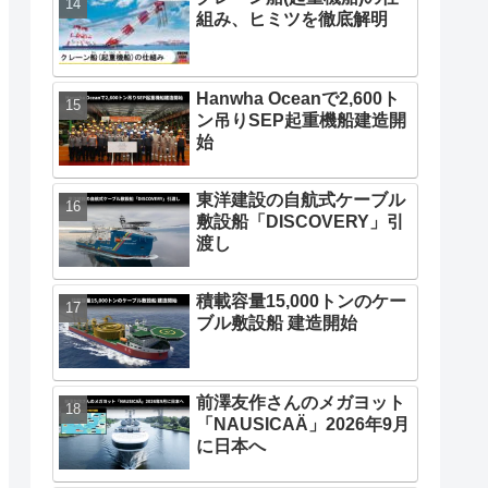
組み、ヒミツを徹底解明
Hanwha Oceanで2,600ト
ン吊りSEP起重機船建造開
始
東洋建設の自航式ケーブル
敷設船「DISCOVERY」引
渡し
積載容量15,000トンのケー
ブル敷設船 建造開始
前澤友作さんのメガヨット
「NAUSICAÄ」2026年9月
に日本へ