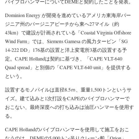
バイブロハンマーについてDEMEと契約したことを発表。
Dominion Energy が開発を進めているアメリカ東海岸バー
ジニア州のバージニアビーチから東へ27マイル（約
43km）で建設が計画されている「Coastal Virginia Offshore
Wind Farm」では、Siemens Gamesa の風力タービン「SG
14-222 DD」176基の設置と洋上変電所3基の設置する予
定。CAPE Hollandは契約に基づき、「CAPE VLT-640
Quad spread」と別個の「CAPE VLT-640 unit」を提供する
という。
設置するモノパイルは直径8.5ｍ、重量1,500トンというサ
イズ。建て込みと1次打設をCAPEのバイブロハンマーで
おこない、最終深度への打ち込みは油圧ハンマーを使用す
る。
CAPE Hollandのバイブロハンマーを使用して施工をおこ
なうのは、DEMEの5,000トン吊りクレーン船「Orion」。