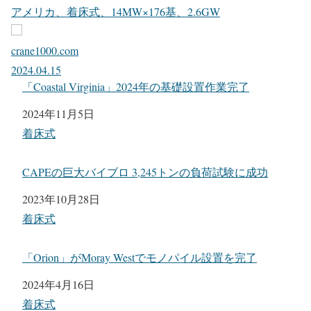
アメリカ、着床式、14MW×176基、2.6GW
crane1000.com
2024.04.15
「Coastal Virginia」2024年の基礎設置作業完了
日付
2024年11月5日
関連理由
着床式
CAPEの巨大バイブロ 3,245トンの負荷試験に成功
日付
2023年10月28日
関連理由
着床式
「Orion」がMoray Westでモノパイル設置を完了
日付
2024年4月16日
関連理由
着床式