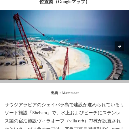
位置図（Googleマップ）
出典：Mammoet
サウジアラビアのシェイバラ島で建設が進められているリ
ゾート施設「Shebara」で、水上およびビーチにステンレ
ス製の宿泊施設ヴィラオーブ（villa orb）73棟が設置され
たという。ヴィラオーブは、アラブ首長国連邦のシャール