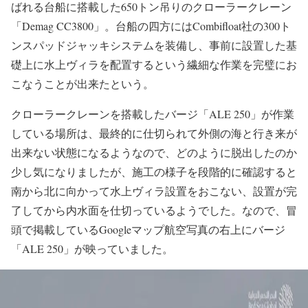
ばれる台船に搭載した650トン吊りのクローラークレーン
「Demag CC3800」。台船の四方にはCombifloat社の300ト
ンスパッドジャッキシステムを装備し、事前に設置した基
礎上に水上ヴィラを配置するという繊細な作業を完璧にお
こなうことが出来たという。
クローラークレーンを搭載したバージ「ALE 250」が作業
している場所は、最終的に仕切られて外側の海と行き来が
出来ない状態になるようなので、どのように脱出したのか
少し気になりましたが、施工の様子を段階的に確認すると
南から北に向かって水上ヴィラ設置をおこない、設置が完
了してから内水面を仕切っているようでした。なので、冒
頭で掲載しているGoogleマップ航空写真の右上にバージ
「ALE 250」が映っていました。