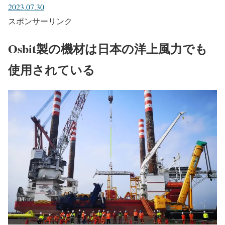
「South Fork Wind」で米国内製造の洋上変電所設置
ニューヨーク州 ロングアイランド島東の沖合で建設中の
「South Fork Wind」で、重量1,500トン、高さ約18.3mの洋
上変電所トップサイド設置が完了。設置をおこなったの
は、4,000トン吊りクレーン船「BOKALIFT 2」。
crane1000.com
2023.07.30
スポンサーリンク