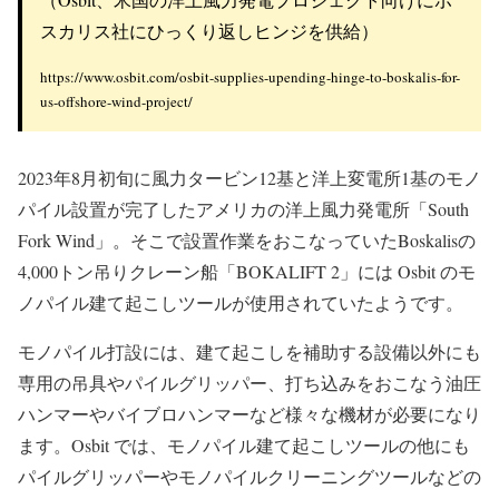
Osbitの掲載記事【2023年9月5日掲載】
Osbit supplies upending hinge to Boskalis for US
offshore wind project
（Osbit、米国の洋上風力発電プロジェクト向けにボ
スカリス社にひっくり返しヒンジを供給）
https://www.osbit.com/osbit-supplies-upending-hinge-to-boskalis-for-
us-offshore-wind-project/
2023年8月初旬に風力タービン12基と洋上変電所1基のモノ
パイル設置が完了したアメリカの洋上風力発電所「South
Fork Wind」。そこで設置作業をおこなっていたBoskalisの
4,000トン吊りクレーン船「BOKALIFT 2」には Osbit のモ
ノパイル建て起こしツールが使用されていたようです。