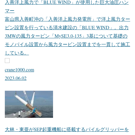
使用していたのは「秋田港・能代港洋上風力発電所」。
800トン吊りSEP起重機船「SEAJACKS ZARATAN」に搭
載されていたようです。
日本のSEP起重機船も似たような機能を持ったモノパイル
関連機材を搭載しています。清水建設の「BLUE WIND」
は IQIP、大林組・東亜建設工業の「柏鶴」は Huisman に
モノパイル建て起こし機能を備えたパイルグリッパーを発
注している。五洋・鹿島・寄神の「CP-16001」は不明。
入善洋上風力で「BLUE WIND」が使用した巨大油圧ハン
マー