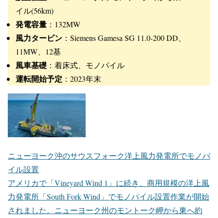
「South Fork Wind」の概要
設置位置
：ニューヨーク州 モントーク岬から東へ35マ
イル(56km)
発電容量
：132MW
風力タービン
：Siemens Gamesa SG 11.0-200 DD、
11MW、12基
風車基礎
：着床式、モノパイル
運転開始予定
：2023年末