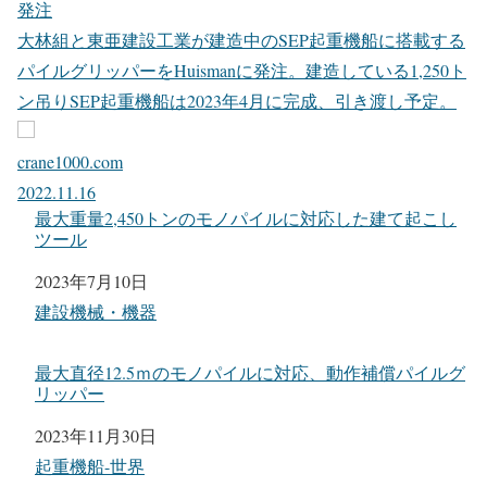
富山県入善町沖の「入善洋上風力発電所」で洋上風力ター
ビン設置を行っている清水建設の「BLUE WIND」。出力
3MWの風力タービン「MySE3.0-135」3基について基礎の
モノパイル設置から風力タービン設置までを一貫して施工
している。
crane1000.com
2023.06.02
大林・東亜がSEP起重機船に搭載するパイルグリッパーを
発注
大林組と東亜建設工業が建造中のSEP起重機船に搭載する