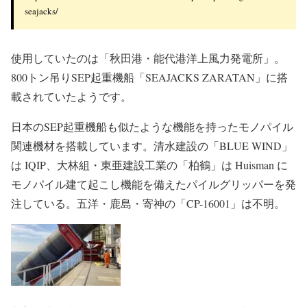
出典：Akita Offshore Wind Corporation
Osbit の掲載記事によると「BOKALIFT 2」に搭載されて
いるモノパイル建て起こしツールは、Boskalis向けとして
初めてですが、これまでの納入実績からすると3番目にあ
たるという。
過去の記事を調べてみると日本の洋上風力発電所建設でも
Osbit製の機材を使用していました。
Osbitの掲載記事【2020年5月5日掲載】
Osbit to deliver monopile upending tool for Seajacks
（Osbit、Seajacks向けモノパイル反転ツールを提供）
https://www.osbit.com/osbit-to-deliver-monopile-upending-tool-for-
seajacks/