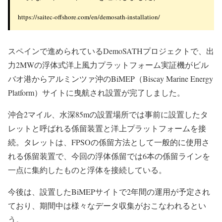
https://saitec-offshore.com/en/demosath-installation/
スペインで進められているDemoSATHプロジェクトで、出
力2MWの浮体式洋上風力プラットフォーム実証機がビル
バオ港からアルミンツァ沖のBiMEP（Biscay Marine Energy
Platform）サイトに曳航され設置が完了しました。
沖合2マイル、水深85mの設置場所では事前に設置したタ
レットと呼ばれる係留装置と洋上プラットフォームを接
続。タレットは、FPSOの係留方法として一般的に使用さ
れる係留装置で、今回の浮体係留では6本の係留ラインを
一点に集約したものと浮体を接続している。
今後は、設置したBiMEPサイトで2年間の運用が予定され
ており、期間中は様々なデータ収集がおこなわれるとい
う。