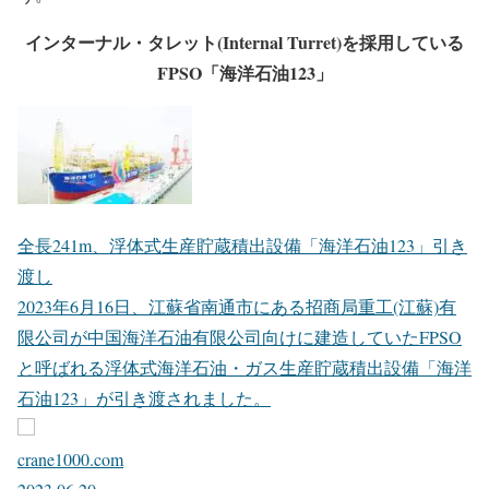
インターナル・タレット(Internal Turret)を採用している
FPSO「海洋石油123」
全長241m、浮体式生産貯蔵積出設備「海洋石油123」引き
渡し
2023年6月16日、江蘇省南通市にある招商局重工(江蘇)有
限公司が中国海洋石油有限公司向けに建造していたFPSO
と呼ばれる浮体式海洋石油・ガス生産貯蔵積出設備「海洋
石油123」が引き渡されました。
crane1000.com