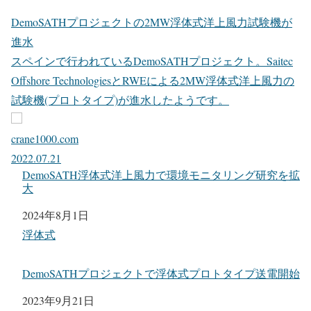
DemoSATHプロジェクトの2MW浮体式洋上風力試験機が
進水
スペインで行われているDemoSATHプロジェクト。Saitec
Offshore TechnologiesとRWEによる2MW浮体式洋上風力の
試験機(プロトタイプ)が進水したようです。
crane1000.com
2022.07.21
DemoSATH浮体式洋上風力で環境モニタリング研究を拡
大
日付
2024年8月1日
関連理由
浮体式
DemoSATHプロジェクトで浮体式プロトタイプ送電開始
日付
2023年9月21日