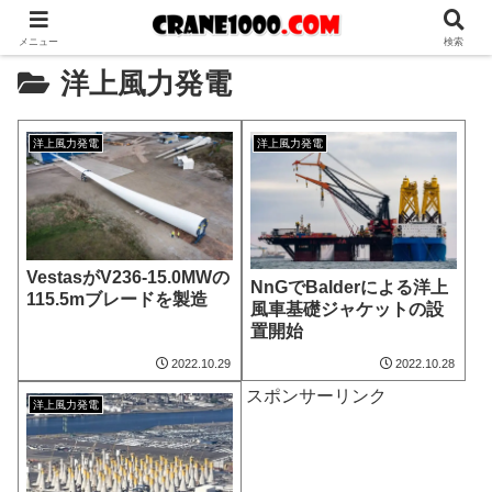
メニュー
検索
洋上風力発電
洋上風力発電
洋上風力発電
VestasがV236-15.0MWの
NnGでBalderによる洋上
115.5mブレードを製造
風車基礎ジャケットの設
置開始
2022.10.29
2022.10.28
スポンサーリンク
洋上風力発電