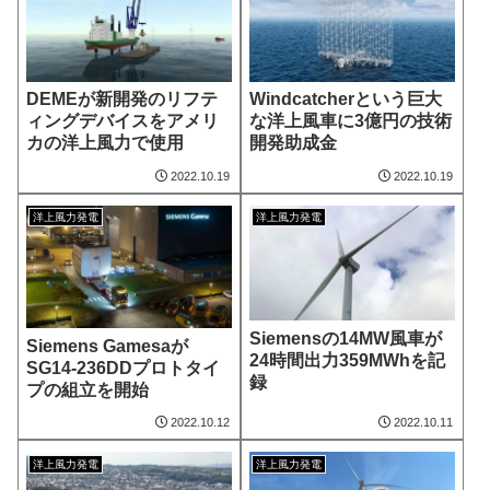
DEMEが新開発のリフテ
Windcatcherという巨大
ィングデバイスをアメリ
な洋上風車に3億円の技術
カの洋上風力で使用
開発助成金
2022.10.19
2022.10.19
洋上風力発電
洋上風力発電
Siemensの14MW風車が
Siemens Gamesaが
24時間出力359MWhを記
SG14-236DDプロトタイ
録
プの組立を開始
2022.10.12
2022.10.11
洋上風力発電
洋上風力発電