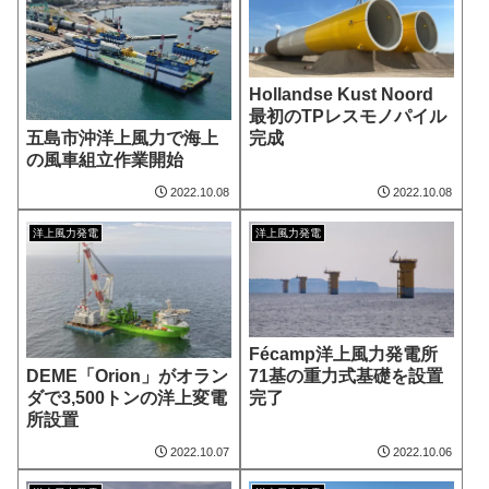
Hollandse Kust Noord
最初のTPレスモノパイル
五島市沖洋上風力で海上
完成
の風車組立作業開始
2022.10.08
2022.10.08
洋上風力発電
洋上風力発電
Fécamp洋上風力発電所
DEME「Orion」がオラン
71基の重力式基礎を設置
ダで3,500トンの洋上変電
完了
所設置
2022.10.07
2022.10.06