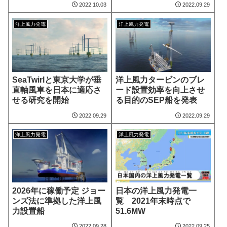
2022.10.03
2022.09.29
洋上風力発電
洋上風力発電
SeaTwirlと東京大学が垂
洋上風力タービンのブレ
直軸風車を日本に適応さ
ード設置効率を向上させ
せる研究を開始
る目的のSEP船を発表
2022.09.29
2022.09.29
洋上風力発電
洋上風力発電
2026年に稼働予定 ジョー
日本の洋上風力発電一
ンズ法に準拠した洋上風
覧 2021年末時点で
力設置船
51.6MW
2022.09.28
2022.09.25