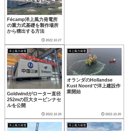
Fécamp洋上風力発電所
の重力式基礎を製作場所
から積出する方法
2022.10.27
洋上風力発電
洋上風力発電
オランダのHollandse
Kust Noordで洋上建設作
業開始
Goldwindがローター直径
252mの巨大タービンナセ
ルを公開
2022.10.20
2022.10.20
洋上風力発電
洋上風力発電