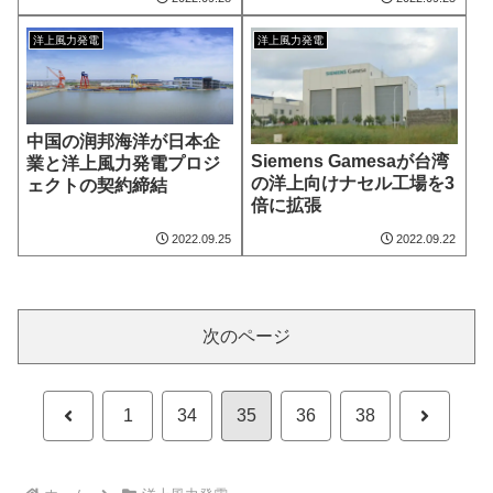
洋上風力発電
洋上風力発電
中国の润邦海洋が日本企
Siemens Gamesaが台湾
業と洋上風力発電プロジ
の洋上向けナセル工場を3
ェクトの契約締結
倍に拡張
2022.09.25
2022.09.22
次のページ
前
次
1
34
35
36
38
へ
へ