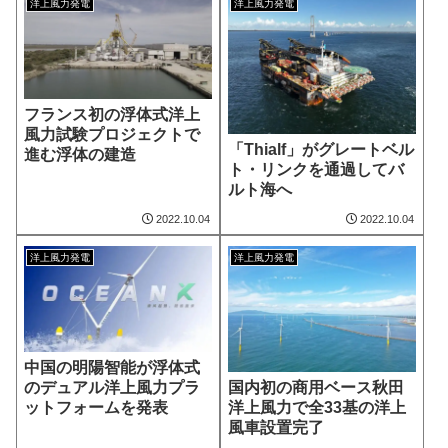
洋上風力発電
洋上風力発電
フランス初の浮体式洋上
風力試験プロジェクトで
「Thialf」がグレートベル
進む浮体の建造
ト・リンクを通過してバ
ルト海へ
2022.10.04
2022.10.04
洋上風力発電
洋上風力発電
中国の明陽智能が浮体式
国内初の商用ベース秋田
のデュアル洋上風力プラ
洋上風力で全33基の洋上
ットフォームを発表
風車設置完了