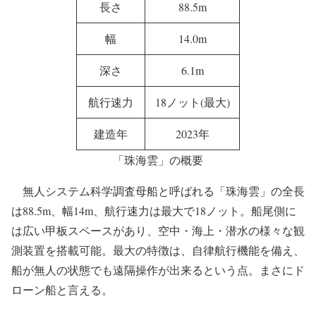
長さ
88.5m
幅
14.0m
深さ
6.1m
航行速力
18ノット(最大)
建造年
2023年
「珠海雲」の概要
無人システム科学調査母船と呼ばれる「珠海雲」の全長
は88.5m、幅14m、航行速力は最大で18ノット。船尾側に
は広い甲板スペースがあり、空中・海上・潜水の様々な観
測装置を搭載可能。最大の特徴は、自律航行機能を備え、
船が無人の状態でも遠隔操作が出来るという点。まさにド
ローン船と言える。