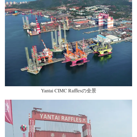
Yantai CIMC Rafflesの全景