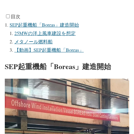
目次
SEP起重機船「Boreas」建造開始
25MWの洋上風車建設を想定
メタノール燃料船
【動画】SEP起重機船「Boreas」
SEP起重機船「Boreas」建造開始