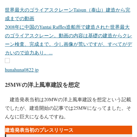
世界最大のゴライアスクレーンTaisun（泰山）建造から完
成までの動画
2008年に中国のYantai Raffles造船所で建造された世界最大
のゴライアスクレーン。動画の内容は基礎の建造からクレ
ーン検査、完成まで。少し画像が荒いですが、すべてがデ
カいので迫力あり。...
hunahuna0822.jp
25MWの洋上風車建設を想定
建造発表当初は20MWの洋上風車建設を想定という記載
でしたが、建造開始の記事では25MWになってました。そ
んなに巨大になるんですね。
建造発表当初のプレスリリース