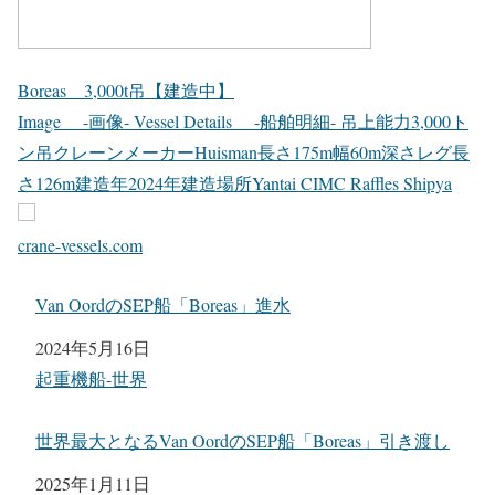
Boreas 3,000t吊【建造中】
Image -画像- Vessel Details -船舶明細- 吊上能力3,000ト
ン吊クレーンメーカーHuisman長さ175m幅60m深さレグ長
さ126m建造年2024年建造場所Yantai CIMC Raffles Shipya
crane-vessels.com
Van OordのSEP船「Boreas」進水
日付
2024年5月16日
関連理由
起重機船-世界
世界最大となるVan OordのSEP船「Boreas」引き渡し
日付
2025年1月11日