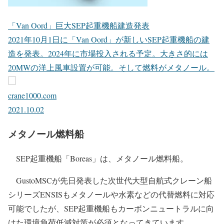
「Van Oord」巨大SEP起重機船建造発表
2021年10月1日に「Van Oord」が新しいSEP起重機船の建
造を発表。2024年に市場投入される予定。大きさ的には
20MWの洋上風車設置が可能。そして燃料がメタノール。
crane1000.com
2021.10.02
メタノール燃料船
SEP起重機船「Boreas」は、メタノール燃料船。
GustoMSCが先日発表した次世代大型自航式クレーン船
シリーズENSISもメタノールや水素などの代替燃料に対応
可能でしたが、SEP起重機船もカーボンニュートラルに向
けた環境負荷低減対策が必須となってきています。