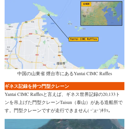
中国の山東省 煙台市にあるYantai CIMC Raffles
ギネス記録を持つ門型クレーン
Yantai CIMC Rafflesと言えば、ギネス世界記録の20,133ト
ンを吊上げた門型クレーンTaisun（泰山）がある造船所で
す。門型クレーンですが走行できません( ｰ`дｰ´)ｷﾘｯ。