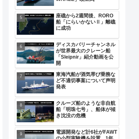
座礁から2週間後、RORO
船「にらいかないⅡ」離礁
に成功
ディスカバリーチャンネル
が世界最大のクレーン船
「Sleipnir」紹介動画を公
開
東海汽船が酒気帯び乗務な
ど不適切事案について声明
発表
クルーズ船のような非自航
船「明珠七号」、船体が傾
き沈没の危機
電源開発など計6社がFAWT
の小型実験機を設置、1年