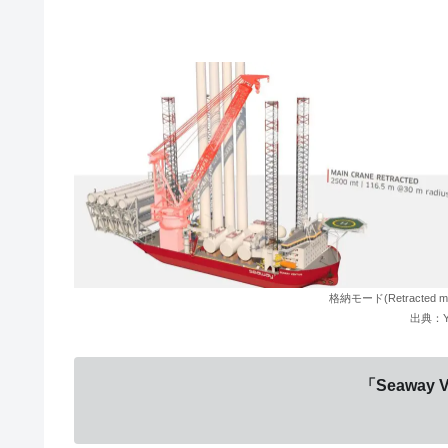
格納モード(Retracted m
出典：You
「Seaway