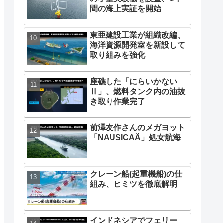
間の海上実証を開始
東亜建設工業が組織改編、
海洋資源開発室を新設して
取り組みを強化
座礁した「にらいかない
Ⅱ」、燃料タンク内の油抜
き取り作業完了
前澤友作さんのメガヨット
「NAUSICAÄ」処女航海
クレーン船(起重機船)の仕
組み、ヒミツを徹底解明
インドネシアでフェリー