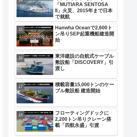
「MUTIARA SENTOSA
II」火災、2015年まで日本
で就航
Hanwha Oceanで2,600ト
ン吊りSEP起重機船建造開
始
東洋建設の自航式ケーブル
敷設船「DISCOVERY」引
渡し
積載容量15,000トンのケー
ブル敷設船 建造開始
フローティングドックに
2,200トン吊りクレーン搭
載「四航永盛」引渡