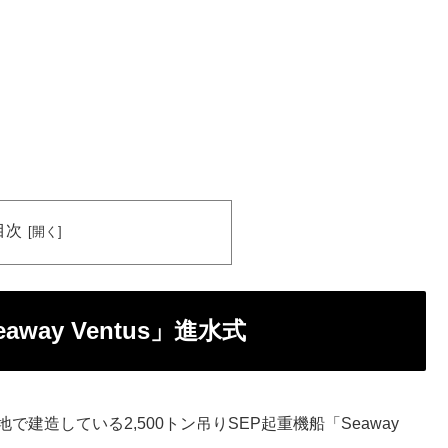
目次
away Ventus」進水式
地で建造している2,500トン吊りSEP起重機船「Seaway