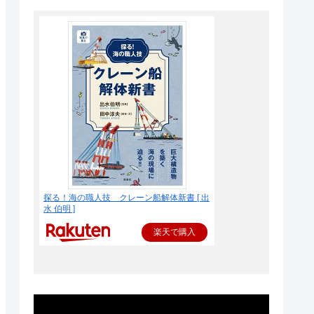
探る！海の職人技 クレーン船解体新書 [ 出
水 伯明 ]
楽天で購入