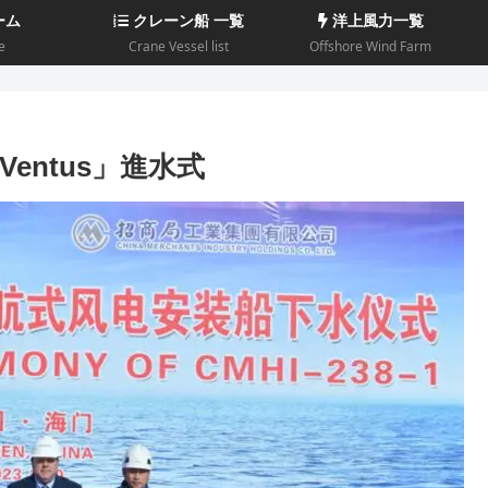
ーム
クレーン船 一覧
洋上風力一覧
e
Crane Vessel list
Offshore Wind Farm
 Ventus」進水式