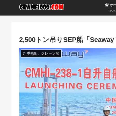
ホ
Hom
2,500トン吊りSEP船「Seaway
起重機船、クレーン船