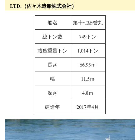
TECHNOLOGY AGENCY（独立行政法人 鉄道建設・
運輸施設整備支援機構）
Manager（運航会社）：IWASAKI KISEN CO., LTD.
（岩崎汽船株式会社）
Shipbuilder（建造）：SASAKI SHIPBUILDING CO.,
LTD.（佐々木造船株式会社）
船名
第十七徳誉丸
総トン数
749トン
載貨重量トン
1,014トン
長さ
66.95ｍ
幅
11.5ｍ
深さ
4.8ｍ