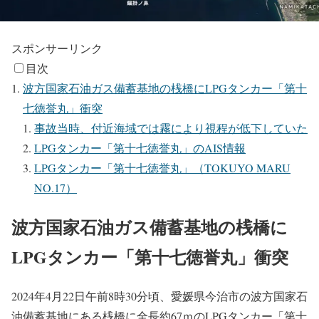
スポンサーリンク
目次
波方国家石油ガス備蓄基地の桟橋にLPGタンカー「第十
七徳誉丸」衝突
事故当時、付近海域では霧により視程が低下していた
LPGタンカー「第十七徳誉丸」のAIS情報
LPGタンカー「第十七徳誉丸」（TOKUYO MARU
NO.17）