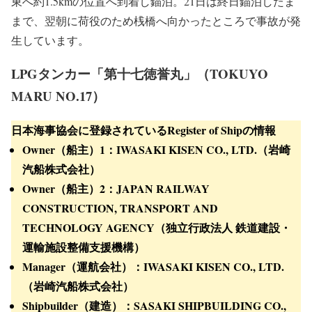
日午前8時30分頃。確認できる衝突直前の速力は7.6ノット
でした。
4月20日の昼前に大阪府堺市のコスモ石油堺製油所を出発
し、同日22時30分頃に波方国家石油備蓄基地の桟橋から北
東へ約1.5kmの位置へ到着し錨泊。21日は終日錨泊したま
まで、翌朝に荷役のため桟橋へ向かったところで事故が発
生しています。
LPGタンカー「第十七徳誉丸」（TOKUYO
MARU NO.17）
日本海事協会に登録されているRegister of Shipの情報
Owner（船主）1：IWASAKI KISEN CO., LTD.（岩崎
汽船株式会社）
Owner（船主）2：JAPAN RAILWAY
CONSTRUCTION, TRANSPORT AND