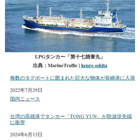
建造年
2017年4月
LPGタンカー「第十七徳誉丸」
出典：MarineTraffic |
kenro oshita
無数のタグボートに囲まれた巨大な物体が長崎港に入港
日付
2022年7月29日