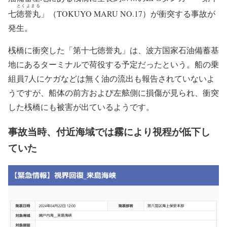
波方国家石油ガス備蓄基地の桟橋に
LPGタンカー「第十七徳誉丸」衝突
2024年4月22日午前8時30分頃、愛媛県今治市の波方国家石
油備蓄基地にある桟橋に全長約67ｍのLPGタンカー「第十
とくよまる
七
徳誉丸
」（TOKUYO MARU NO.17）が衝突する事故が
発生。
桟橋に衝突した「第十七徳誉丸」は、波方国家石油備蓄基
地にあるターミナルで荷役する予定だったという。船の乗
組員7人にケガなどは無く油の流出も報告されていないよ
うですが、船体の前方および左舷側に損傷が見られ、衝突
した桟橋にも被害が出ているようです。
事故当時、付近海域では霧により視程が低下し
ていた