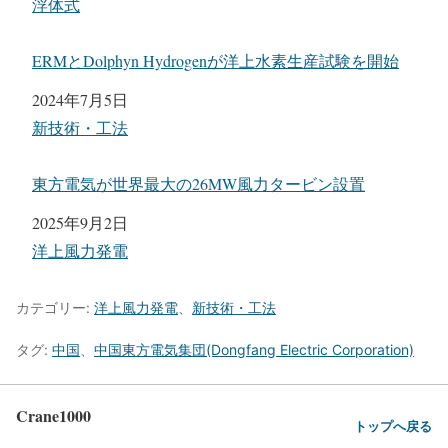
関連理由
浮体式
ERMとDolphyn Hydrogenが洋上水素生産試験を開始
日付
2024年7月5日
関連理由
新技術・工法
東方電気が世界最大の26MW風力タービン設置
日付
2025年9月2日
関連理由
洋上風力発電
カテゴリー:
洋上風力発電
、
新技術・工法
タグ:
中国
、
中国東方電気集団(Dongfang Electric Corporation)
Crane1000
トップへ戻る