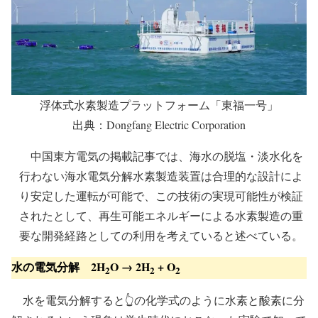
浮体式水素製造プラットフォーム「東福一号」
出典：Dongfang Electric Corporation
中国東方電気の掲載記事では、海水の脱塩・淡水化を
行わない海水電気分解水素製造装置は合理的な設計によ
り安定した運転が可能で、この技術の実現可能性が検証
されたとして、再生可能エネルギーによる水素製造の重
要な開発経路としての利用を考えていると述べている。
水の電気分解
2H
O → 2H
+ O
2
2
2
水を電気分解すると👆の化学式のように水素と酸素に分