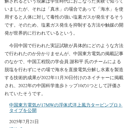
解されるという現象は学生時代におこなった実験で知って
いましたが、それは「真水」の場合であって「海水」を使
用すると人体に対して毒性の強い塩素ガスが発生するそう
です。そのため、塩素ガス発生を抑制する方法や触媒の開
発が世界的に行われているという。
今回中国で行われた実証試験が具体的にどのような方法
で行われたのか分かりませんが、中国東方電気の掲載記事
のなかで、中国工程院の学会員 謝和平 氏のチームによる
脱塩を行わずにその場で海水を直接電気分解し水素を製造
する技術的成果が2022年11月30日付けのネイチャーに掲載
され、2022年の中国科学進歩トップ10の1つとして評価さ
れていたそうです。
中国東方電気が17MWの浮体式洋上風力タービンプロト
タイプを公開
日付
2025年7月21日