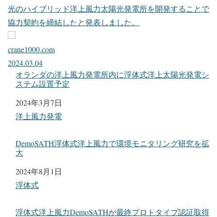
光のハイブリッド洋上風力太陽光発電所を開発することで
協力契約を締結したと発表しました。
crane1000.com
2024.03.04
オランダの洋上風力発電所内に浮体式洋上太陽光発電シ
ステム設置予定
日付
2024年3月7日
関連理由
洋上風力発電
DemoSATH浮体式洋上風力で環境モニタリング研究を拡
大
日付
2024年8月1日
関連理由
浮体式
浮体式洋上風力DemoSATHが最終プロトタイプ認証取得