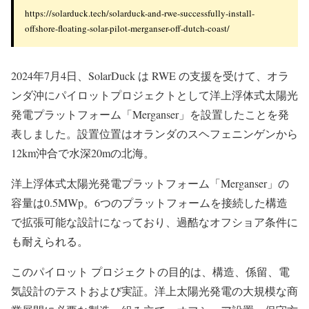
https://solarduck.tech/solarduck-and-rwe-successfully-install-
offshore-floating-solar-pilot-merganser-off-dutch-coast/
2024年7月4日、SolarDuck は RWE の支援を受けて、オラ
ンダ沖にパイロットプロジェクトとして洋上浮体式太陽光
発電プラットフォーム「Merganser」を設置したことを発
表しました。設置位置はオランダのスヘフェニンゲンから
12km沖合で水深20mの北海。
洋上浮体式太陽光発電プラットフォーム「Merganser」の
容量は0.5MWp。6つのプラットフォームを接続した構造
で拡張可能な設計になっており、過酷なオフショア条件に
も耐えられる。
このパイロット プロジェクトの目的は、構造、係留、電
気設計のテストおよび実証。洋上太陽光発電の大規模な商