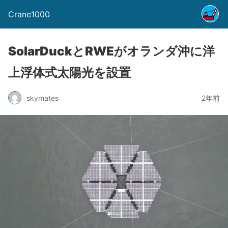
Crane1000
SolarDuckとRWEがオランダ沖に洋
上浮体式太陽光を設置
skymates
2年前