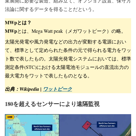
業展開に必要な製造、組み立て、オフショア設置、保守方
法論に関するデータを得ることだという。
MWpとは？
MWp
とは、Mega Watt peak（メガワットピーク）の略。
太陽光発電や風力発電などの出力が変動する電源におい
て、標準として定められた条件の元で得られる電力をワッ
ト数で表したもの。太陽光発電システムにおいては、標準
測定条件(STC)における太陽電池モジュールの直流出力の
最大電力をワットで表したものとなる。
出典：Wikipedia |
ワットピーク
180を超えるセンサーにより遠隔監視