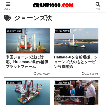
メニュー
検索
ジョーンズ法
洋上風力発電
洋上風力発電
米国ジョーンズ法に対
Haliade-Xを台船運搬、ジ
応、Huismanの動作補償
ョーンズ法のもとタービ
プラットフォーム
ン設置開始
2023.09.16
2023.09.08
洋上風力発電
洋上風力発電