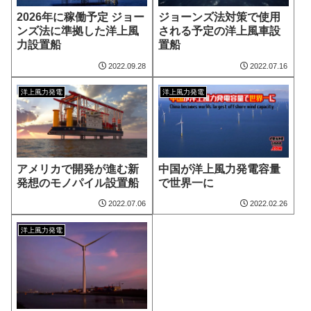
ジョーンズ法対策で使用
2026年に稼働予定 ジョー
される予定の洋上風車設
ンズ法に準拠した洋上風
置船
力設置船
2022.09.28
2022.07.16
洋上風力発電
洋上風力発電
アメリカで開発が進む新
中国が洋上風力発電容量
発想のモノパイル設置船
で世界一に
2022.07.06
2022.02.26
洋上風力発電