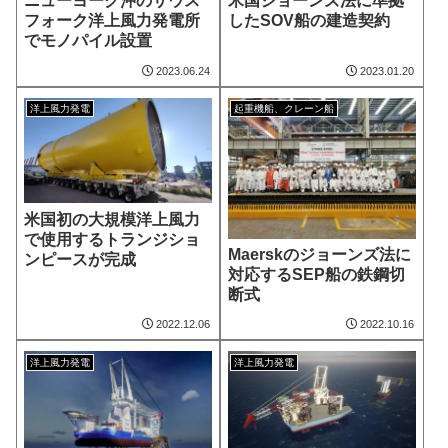
ニューヨーク沖のサウス
米国ジョーンズ法に準拠
フォーク洋上風力発電所
したSOV船の建造契約
でモノパイル設置
2023.06.24
2023.01.20
洋上風力発電
起重機船、クレーン船
米国初の大規模洋上風力
で使用するトランジショ
Maerskのジョーンズ法に
ンピースが完成
対応するSEP船の鉄鋼切
断式
2022.12.06
2022.10.16
洋上風力発電
洋上風力発電