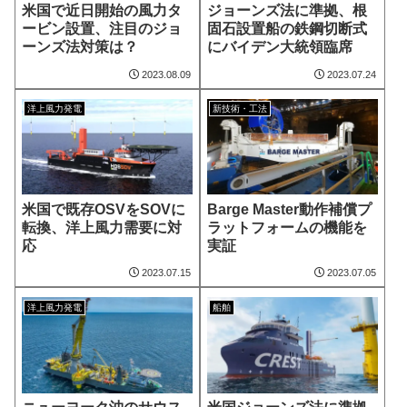
米国で近日開始の風力タ
ジョーンズ法に準拠、根
ービン設置、注目のジョ
固石設置船の鉄鋼切断式
ーンズ法対策は？
にバイデン大統領臨席
2023.08.09
2023.07.24
洋上風力発電
新技術・工法
米国で既存OSVをSOVに
Barge Master動作補償プ
転換、洋上風力需要に対
ラットフォームの機能を
応
実証
2023.07.15
2023.07.05
洋上風力発電
船舶