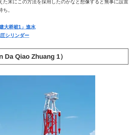
えた末にこの方法を採用したのかなと想像すると無事に設置
持ち。
铁建大桥桩1」進水
油圧シリンダー
a Qiao Zhuang 1）