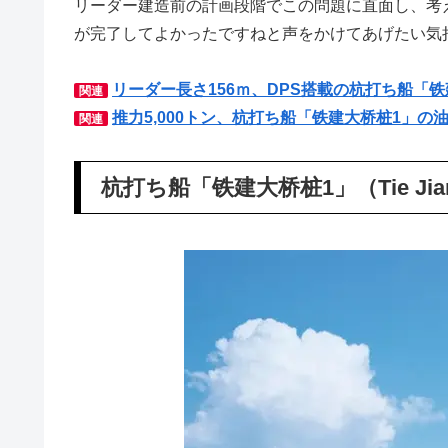
リーダー建造前の計画段階でこの問題に直面し、考
が完了してよかったですねと声をかけてあげたい気
リーダー長さ156ｍ、DPS搭載の杭打ち船「
関連
推力5,000トン、杭打ち船「铁建大桥桩1」の
関連
杭打ち船「铁建大桥桩1」（Tie Jian D