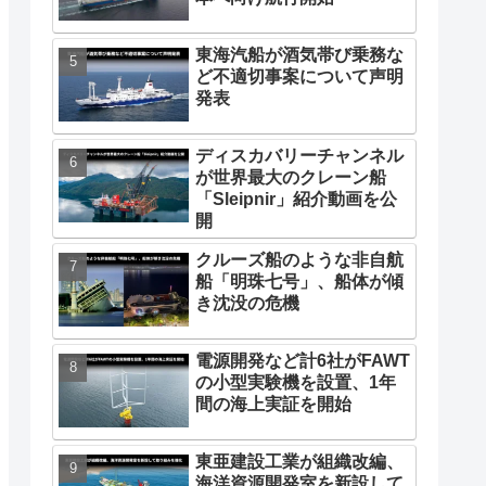
東海汽船が酒気帯び乗務な
ど不適切事案について声明
発表
ディスカバリーチャンネル
が世界最大のクレーン船
「Sleipnir」紹介動画を公
開
クルーズ船のような非自航
船「明珠七号」、船体が傾
き沈没の危機
電源開発など計6社がFAWT
の小型実験機を設置、1年
間の海上実証を開始
東亜建設工業が組織改編、
海洋資源開発室を新設して