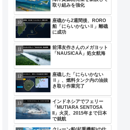
取り組みを強化
座礁から2週間後、RORO
船「にらいかないⅡ」離礁
に成功
前澤友作さんのメガヨット
「NAUSICAÄ」処女航海
座礁した「にらいかない
Ⅱ」、燃料タンク内の油抜
き取り作業完了
インドネシアでフェリー
「MUTIARA SENTOSA
II」火災、2015年まで日本
で就航
クレーン船(起重機船)の仕