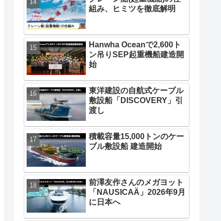
組み、ヒミツを徹底解明
Hanwha Oceanで2,600ト
ン吊りSEP起重機船建造開
始
東洋建設の自航式ケーブル
敷設船「DISCOVERY」引
渡し
積載容量15,000トンのケー
ブル敷設船 建造開始
前澤友作さんのメガヨット
「NAUSICAÄ」2026年9月
に日本へ