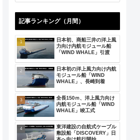
記事ランキング（月間）
日本初、商船三井の洋上風
力向け内航モジュール船
「WIND WHALE」引渡
日本初の洋上風力向け内航
モジュール船「WIND
WHALE」、長崎到着
全長150ｍ、洋上風力向け
内航モジュール船「WIND
WHALE」竣工式
東洋建設の自航式ケーブル
敷設船「DISCOVERY」日
本へ向け航行開始