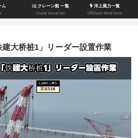
ーム
クレーン船 一覧
洋上風力一覧
e
Crane Vessel list
Offshore Wind Farm
铁建大桥桩1」リーダー設置作業