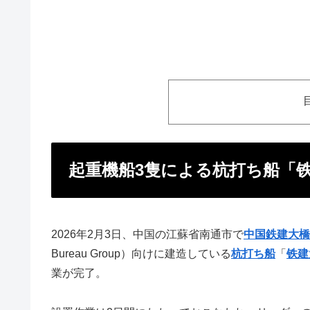
起重機船3隻による杭打ち船「
2026年2月3日、中国の江蘇省南通市で
中国鉄建大橋
Bureau Group）向けに建造している
杭打ち船
「
铁建
業が完了。