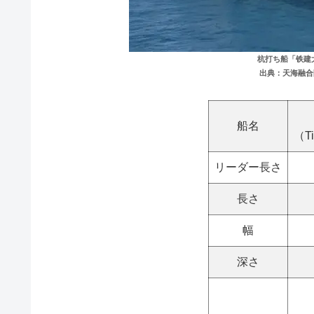
杭打ち船「铁建
出典：天海融合
船名
（Ti
リーダー長さ
長さ
幅
深さ