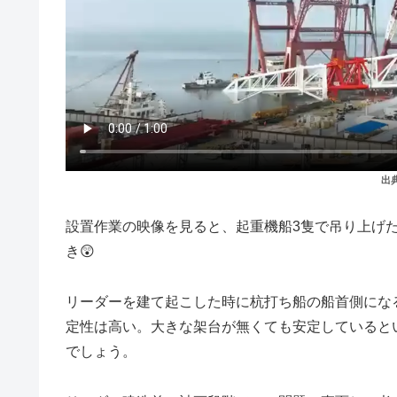
出
設置作業の映像を見ると、起重機船3隻で吊り上げた
き😲
リーダーを建て起こした時に杭打ち船の船首側にな
定性は高い。大きな架台が無くても安定していると
でしょう。