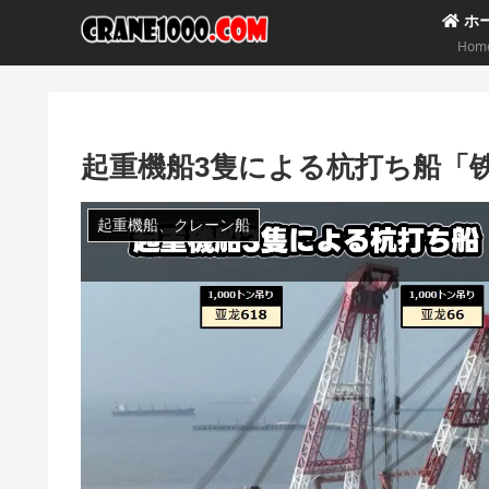
ホ
Hom
起重機船3隻による杭打ち船「
起重機船、クレーン船