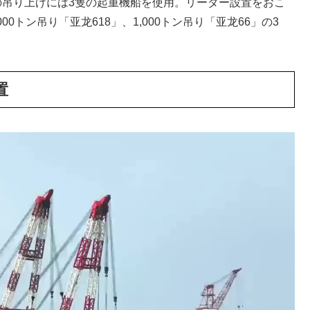
の吊り上げには3隻の起重機船を使用。リーダー設置をおこ
000トン吊り「亚龙618」、1,000トン吊り「亚龙66」の3
置