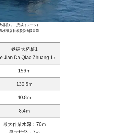
大桥桩1」（完成イメージ）
防务装备技术股份有限公司
铁建大桥桩1
e Jian Da Qiao Zhuang 1）
156ｍ
130.5ｍ
40.8ｍ
8.4ｍ
最大作業水深：70ｍ
最大杭径：7ｍ