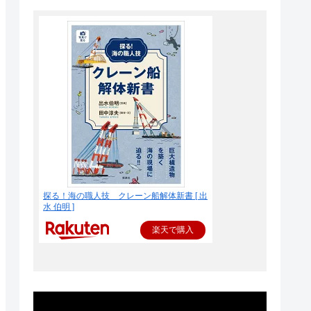
探る！海の職人技 クレーン船解体新書 [ 出
水 伯明 ]
楽天で購入