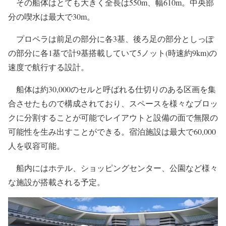
その船体はとても大きく全長は550m、幅610m。中央部
分の喫水は最大で30m。
プロペラは前足の部分に各3基、後ろ足の部分としっぽ
の部分に各1基で計9基搭載していて5ノット(時速約9km)の
速度で航行する設計。
船体は約30,000のセルと呼ばれる仕切りのある区画を集
合させたもので構成されており、スペースを様々なブロッ
クに分割することが可能でレイアウトと設備の面で無限の
可能性を生み出すことができる。宿泊施設は最大で60,000
人を収容可能。
船内にはホテル、ショッピングセンター、公園など様々
な施設が搭載される予定。