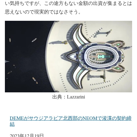
い気持ちですが、この途方もない金額の出資が集まるとは
思えないので現実的ではなさそう。
出典：Lazzarini
DEMEがサウジアラビア北西部のNEOMで浚渫の契約締
結
日付
2023年12月19日