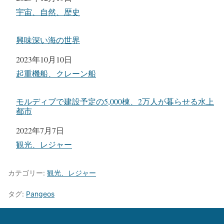
関連理由
宇宙、自然、歴史
興味深い海の世界
日付
2023年10月10日
関連理由
起重機船、クレーン船
モルディブで建設予定の5,000棟、2万人が暮らせる水上
都市
日付
2022年7月7日
関連理由
観光、レジャー
カテゴリー:
観光、レジャー
タグ:
Pangeos