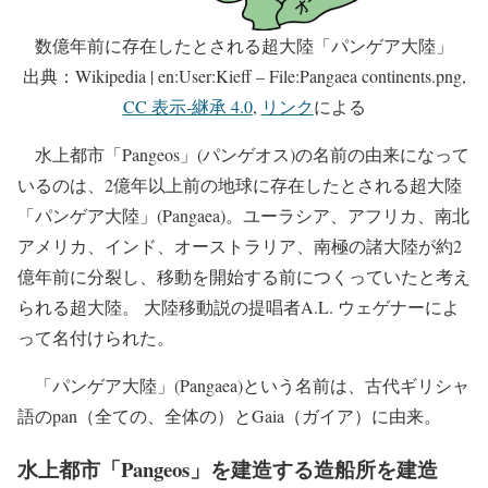
数億年前に存在したとされる超大陸「パンゲア大陸」
出典：Wikipedia | en:User:Kieff – File:Pangaea continents.png,
CC 表示-継承 4.0
,
リンク
による
水上都市「Pangeos」(パンゲオス)の名前の由来になって
いるのは、2億年以上前の地球に存在したとされる超大陸
「パンゲア大陸」(Pangaea)。ユーラシア、アフリカ、南北
アメリカ、インド、オーストラリア、南極の諸大陸が約2
億年前に分裂し、移動を開始する前につくっていたと考え
られる超大陸。 大陸移動説の提唱者A.L. ウェゲナーによ
って名付けられた。
「パンゲア大陸」(Pangaea)という名前は、古代ギリシャ
語のpan（全ての、全体の）とGaia（ガイア）に由来。
水上都市「Pangeos」を建造する造船所を建造