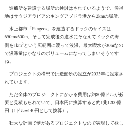
造船所を建設する場所の検討はされているようで、候補
地はサウジアラビアのキングアブドラ港から2kmの場所。
水上都市「Pangeos」を建造するドックのサイズは
650m×600m。そして完成後の進水にそなえてドックの海
2
側を1km
という広範囲に渡って浚渫。最大喫水が30mなの
で浚渫量はかなりのボリュームになってしまいそうです
ね。
プロジェクトの構想では造船所の設立が2033年に設定さ
れています。
ただ全体のプロジェクトにかかる費用は約80億ドルが必
要と見積もられていて、日本円に換算すると約1兆1200億
円（1ドル=140円として換算）。
壮大な計画で夢があるプロジェクトなので実現して欲し