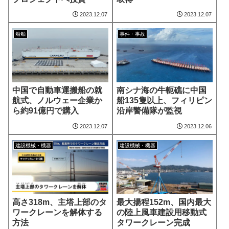
2023.12.07
2023.12.07
船舶
事件・事故
中国で自動車運搬船の就
南シナ海の牛軛礁に中国
航式、ノルウェー企業か
船135隻以上、フィリピン
ら約91億円で購入
沿岸警備隊が監視
2023.12.07
2023.12.06
建設機械・機器
建設機械・機器
高さ318m、主塔上部のタ
最大揚程152m、国内最大
ワークレーンを解体する
の陸上風車建設用移動式
方法
タワークレーン完成