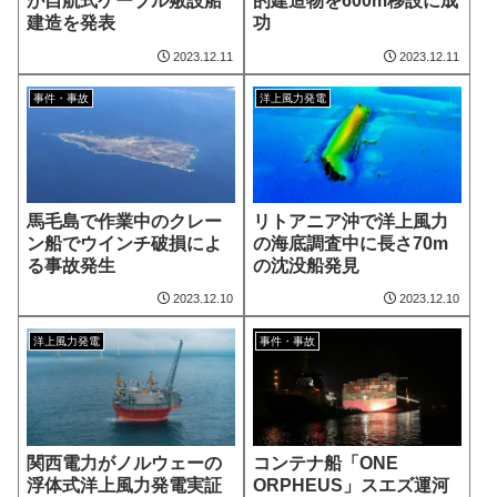
が自航式ケーブル敷設船
的建造物を600m移設に成
建造を発表
功
2023.12.11
2023.12.11
事件・事故
洋上風力発電
馬毛島で作業中のクレー
リトアニア沖で洋上風力
ン船でウインチ破損によ
の海底調査中に長さ70m
る事故発生
の沈没船発見
2023.12.10
2023.12.10
洋上風力発電
事件・事故
関西電力がノルウェーの
コンテナ船「ONE
浮体式洋上風力発電実証
ORPHEUS」スエズ運河