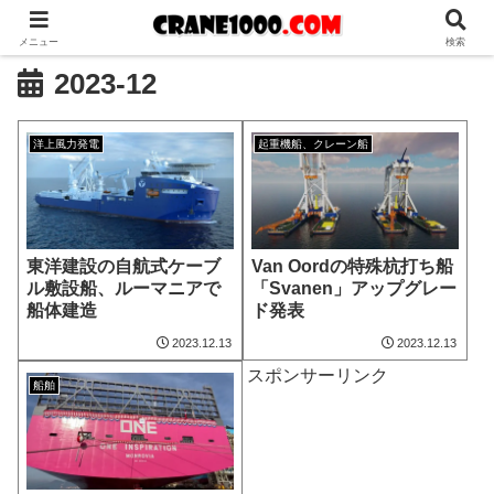
メニュー
検索
2023-12
洋上風力発電
起重機船、クレーン船
東洋建設の自航式ケーブ
Van Oordの特殊杭打ち船
ル敷設船、ルーマニアで
「Svanen」アップグレー
船体建造
ド発表
2023.12.13
2023.12.13
スポンサーリンク
船舶