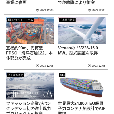
事業に参画
で舵故障により衝突
2023.12.09
2023.12.08
石油プラットフォーム
洋上風力発電
直径約90m、円筒型
Vestasの「V236-15.0
FPSO「海洋石油122」本
MW」型式認証を取得
体部分が完成
2023.12.08
2023.12.08
洋上風力発電
船舶
ファッション企業がバン
世界最大24,000TEU級原
グラデシュ初の洋上風力
子力コンテナ船設計でAIP
プロジェクトへ投資
取得