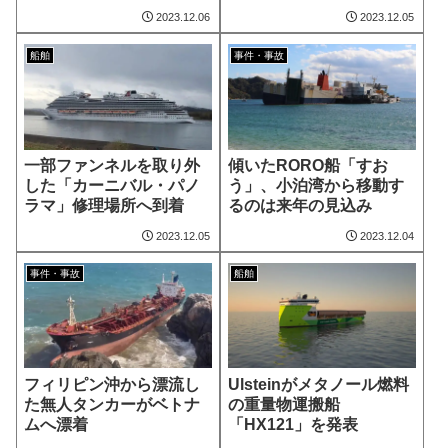
2023.12.06
2023.12.05
船舶
事件・事故
一部ファンネルを取り外
傾いたRORO船「すお
した「カーニバル・パノ
う」、小泊湾から移動す
ラマ」修理場所へ到着
るのは来年の見込み
2023.12.05
2023.12.04
事件・事故
船舶
フィリピン沖から漂流し
Ulsteinがメタノール燃料
た無人タンカーがベトナ
の重量物運搬船
ムへ漂着
「HX121」を発表