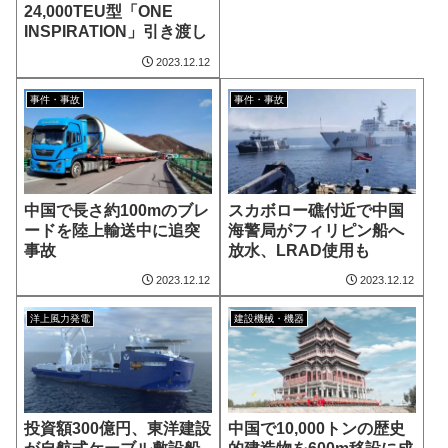
24,000TEU型「ONE
INSPIRATION」引き渡し
2023.12.12
事件・事故
事件・事故
中国で長さ約100mのブレ
スカボロー礁付近で中国
ードを陸上輸送中に追突
海警局がフィリピン船へ
事故
放水、LRAD使用も
2023.12.12
2023.12.12
洋上風力発電
建設機械・機器
投資額300億円、東洋建設
中国で10,000トンの歴史