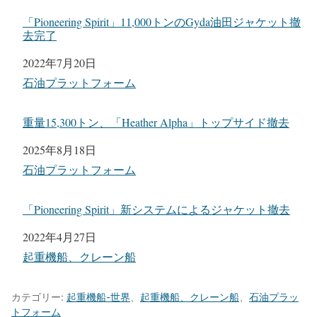
「Pioneering Spirit」11,000トンのGyda油田ジャケット撤
去完了
日付
2022年7月20日
関連理由
石油プラットフォーム
重量15,300トン、「Heather Alpha」トップサイド撤去
日付
2025年8月18日
関連理由
石油プラットフォーム
「Pioneering Spirit」新システムによるジャケット撤去
日付
2022年4月27日
関連理由
起重機船、クレーン船
カテゴリー:
起重機船-世界
、
起重機船、クレーン船
、
石油プラッ
トフォーム