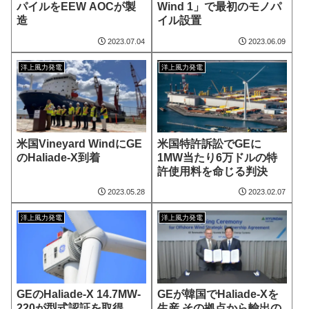
パイルをEEW AOCが製
Wind 1」で最初のモノパ
造
イル設置
2023.07.04
2023.06.09
洋上風力発電
洋上風力発電
米国Vineyard WindにGE
米国特許訴訟でGEに
のHaliade-X到着
1MW当たり6万ドルの特
許使用料を命じる判決
2023.05.28
2023.02.07
洋上風力発電
洋上風力発電
GEのHaliade-X 14.7MW-
GEが韓国でHaliade-Xを
220が型式認証を取得
生産 その拠点から輸出の