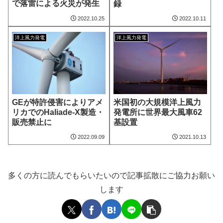
で落雷による火災が発生
録
2022.10.25
2022.10.11
洋上風力発電
洋上風力発電
GEが特許侵害によりアメ
米国初の大規模洋上風力
リカでのHaliade-X製造・
発電所に世界最大風車62
販売禁止に
基設置
2022.09.09
2021.10.13
多くの方に読んでもらいたいので記事拡散にご協力お願い
します