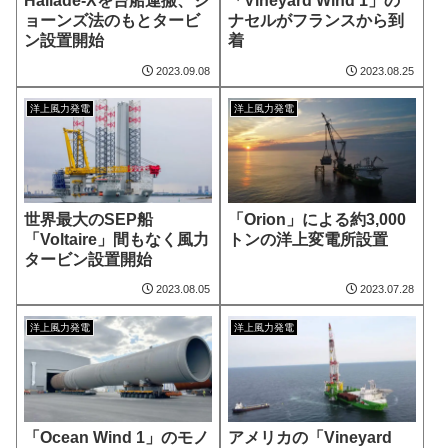
Haliade-Xを台船運搬、ジ
「Vineyard Wind 1」の
ョーンズ法のもとタービ
ナセルがフランスから到
ン設置開始
着
2023.09.08
2023.08.25
洋上風力発電
洋上風力発電
世界最大のSEP船
「Orion」による約3,000
「Voltaire」間もなく風力
トンの洋上変電所設置
タービン設置開始
2023.08.05
2023.07.28
洋上風力発電
洋上風力発電
「Ocean Wind 1」のモノ
アメリカの「Vineyard