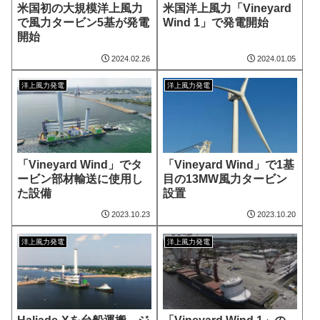
米国初の大規模洋上風力
米国洋上風力「Vineyard
で風力タービン5基が発電
Wind 1」で発電開始
開始
2024.02.26
2024.01.05
洋上風力発電
洋上風力発電
「Vineyard Wind」でタ
「Vineyard Wind」で1基
ービン部材輸送に使用し
目の13MW風力タービン
た設備
設置
2023.10.23
2023.10.20
洋上風力発電
洋上風力発電