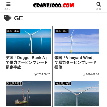
メニュー
検索
GE
事件・事故
事件・事故
英国「Dogger Bank A」
米国「Vineyard Wind」
で風力タービンブレード
で風力タービンブレード
損傷事故
損傷
2024.08.26
2024.07.18
洋上風力発電
洋上風力発電