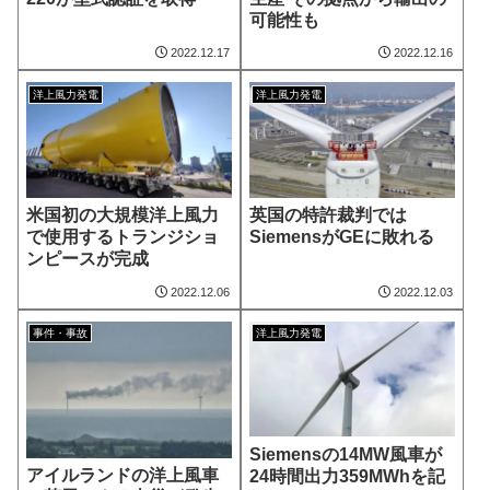
可能性も
2022.12.17
2022.12.16
洋上風力発電
洋上風力発電
米国初の大規模洋上風力
英国の特許裁判では
で使用するトランジショ
SiemensがGEに敗れる
ンピースが完成
2022.12.06
2022.12.03
事件・事故
洋上風力発電
Siemensの14MW風車が
アイルランドの洋上風車
24時間出力359MWhを記