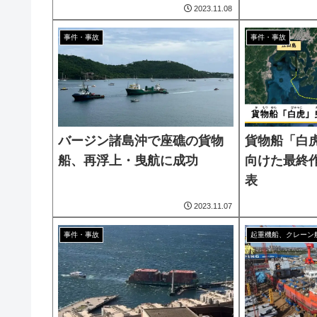
2023.11.08
事件・事故
事件・事故
バージン諸島沖で座礁の貨物
貨物船「白
船、再浮上・曳航に成功
向けた最終
表
2023.11.07
事件・事故
起重機船、クレーン