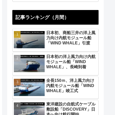
記事ランキング（月間）
日本初、商船三井の洋上風
力向け内航モジュール船
「WIND WHALE」引渡
日本初の洋上風力向け内航
モジュール船「WIND
WHALE」、長崎到着
全長150ｍ、洋上風力向け
内航モジュール船「WIND
WHALE」竣工式
東洋建設の自航式ケーブル
敷設船「DISCOVERY」日
本へ向け航行開始