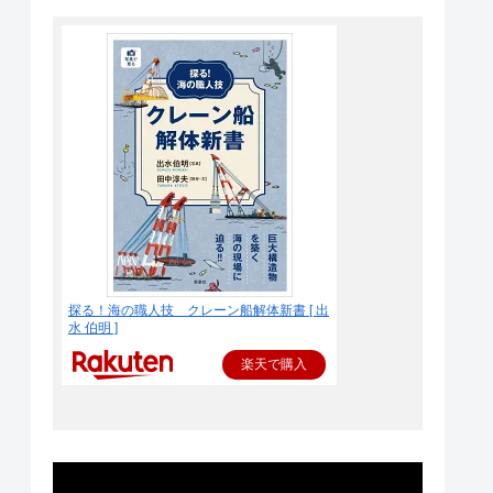
探る！海の職人技 クレーン船解体新書 [ 出
水 伯明 ]
楽天で購入