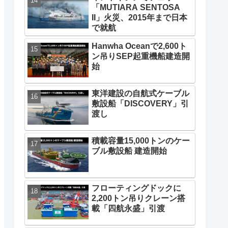
「MUTIARA SENTOSA
II」火災、2015年まで日本
で就航
Hanwha Oceanで2,600ト
ン吊りSEP起重機船建造開
始
東洋建設の自航式ケーブル
敷設船「DISCOVERY」引
渡し
積載容量15,000トンのケー
ブル敷設船 建造開始
フローティングドックに
2,200トン吊りクレーン搭
載「四航永盛」引渡