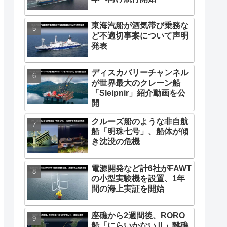
東海汽船が酒気帯び乗務な
ど不適切事案について声明
発表
ディスカバリーチャンネル
が世界最大のクレーン船
「Sleipnir」紹介動画を公
開
クルーズ船のような非自航
船「明珠七号」、船体が傾
き沈没の危機
電源開発など計6社がFAWT
の小型実験機を設置、1年
間の海上実証を開始
座礁から2週間後、RORO
船「にらいかないⅡ」離礁