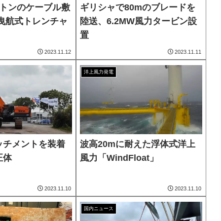
万トンのケーブル敷
ギリシャで80mのブレードを
、曳航式トレンチャ
陸送、6.2MW風力タービン設
置
2023.11.12
2023.11.11
洋上風力発電
ッチメントを装着
波高20mに耐えた浮体式洋上
正体
風力「WindFloat」
2023.11.10
2023.11.10
国内ニュース