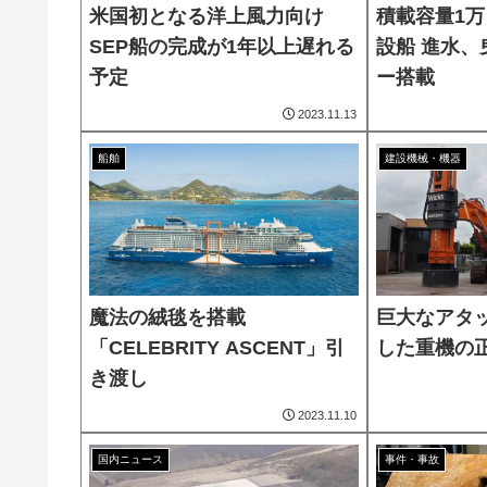
米国初となる洋上風力向け
積載容量1
SEP船の完成が1年以上遅れる
設船 進水
予定
ー搭載
2023.11.13
船舶
建設機械・機器
魔法の絨毯を搭載
巨大なアタ
「CELEBRITY ASCENT」引
した重機の
き渡し
2023.11.10
国内ニュース
事件・事故