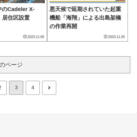
adeler X-
悪天候で延期されていた起重
目、居住区設置
機船「海翔」による出島架橋
の作業再開
2023.11.06
2023.11.05
のページ
次
2
3
4
へ