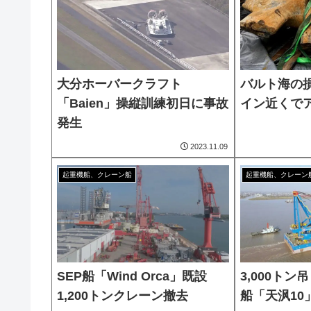
大分ホーバークラフト
バルト海の
「Baien」操縦訓練初日に事故
イン近くで
発生
2023.11.09
起重機船、クレーン船
起重機船、クレーン
SEP船「Wind Orca」既設
3,000ト
1,200トンクレーン撤去
船「天沨10