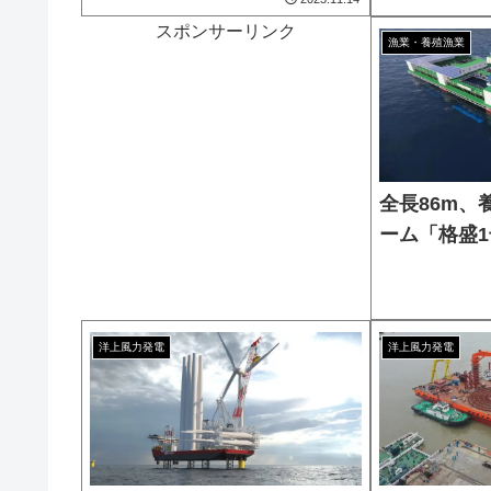
スポンサーリンク
漁業・養殖漁業
全長86m、
ーム「格盛
洋上風力発電
洋上風力発電