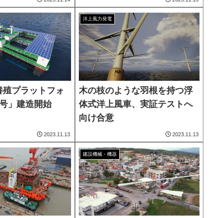
洋上風力発電
養殖プラットフォ
木の枝のような羽根を持つ浮
1号」建造開始
体式洋上風車、実証テストへ
向け合意
2023.11.13
2023.11.13
建設機械・機器