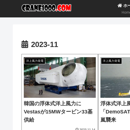
ホ
Hom
2023-11
洋上風力発電
洋上風力発電
韓国の浮体式洋上風力に
浮体式洋上
Vestasが15MWタービン33基
「DemoSA
供給
嵐襲来
2023.11.14