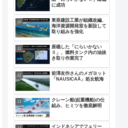
に成功
東亜建設工業が組織改編、
海洋資源開発室を新設して
取り組みを強化
座礁した「にらいかない
Ⅱ」、燃料タンク内の油抜
き取り作業完了
前澤友作さんのメガヨット
「NAUSICAÄ」処女航海
クレーン船(起重機船)の仕
組み、ヒミツを徹底解明
インドネシアでフェリー