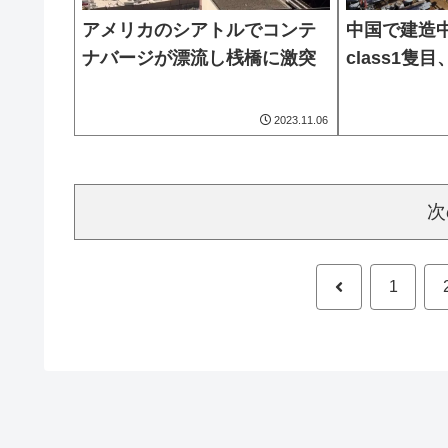
アメリカのシアトルでコンテ
中国で建造中のC
ナバージが漂流し桟橋に激突
class1隻
2023.11.06
次
前
1
へ