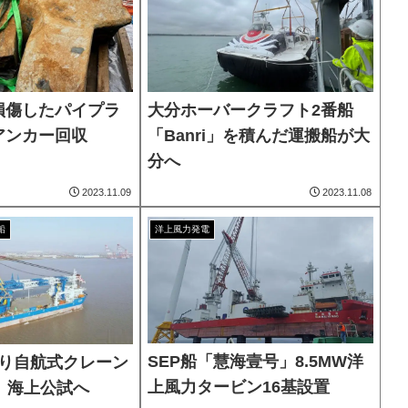
損傷したパイプラ
大分ホーバークラフト2番船
アンカー回収
「Banri」を積んだ運搬船が大
分へ
2023.11.09
2023.11.08
船
洋上風力発電
SEP船「慧海壹号」8.5MW洋
ン吊り自航式クレーン
上風力タービン16基設置
」海上公試へ