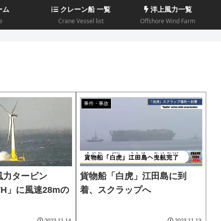
ーム
クレーン船 一覧
洋上風力一覧
e
Crane Vessel list
Offshore Wind Farm
事件・事故
風力タービン
貨物船「白虎」江田島に到
TH」に風速28mの
着、スクラップへ
2023.11.14
2023.11.13