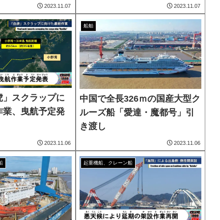
2023.11.07
2023.11.07
船舶
虎」スクラップに
中国で全長326ｍの国産大型ク
作業、曳航予定発
ルーズ船「愛達・魔都号」引
き渡し
2023.11.06
2023.11.06
船
起重機船、クレーン船