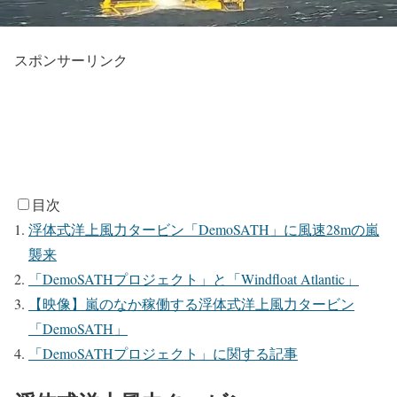
スポンサーリンク
目次
浮体式洋上風力タービン「DemoSATH」に風速28mの嵐
襲来
「DemoSATHプロジェクト」と「Windfloat Atlantic」
【映像】嵐のなか稼働する浮体式洋上風力タービン
「DemoSATH」
「DemoSATHプロジェクト」に関する記事