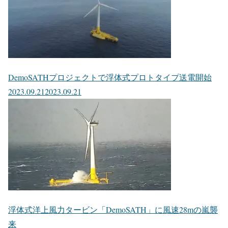
DemoSATHプロジェクトで浮体式プロトタイプ送電開始
2023.09.21
2023.09.21
浮体式洋上風力タービン「DemoSATH」に風速28mの嵐襲
来