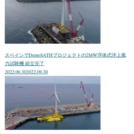
スペインでDemoSATHプロジェクトの2MW浮体式洋上風
力試験機 組立完了
2022.06.30
2022.09.30