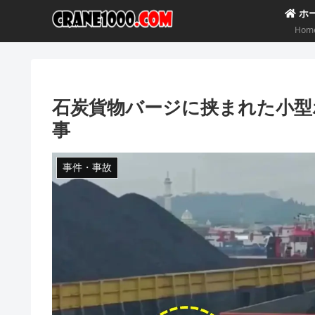
ホ
Hom
石炭貨物バージに挟まれた小型
事
事件・事故