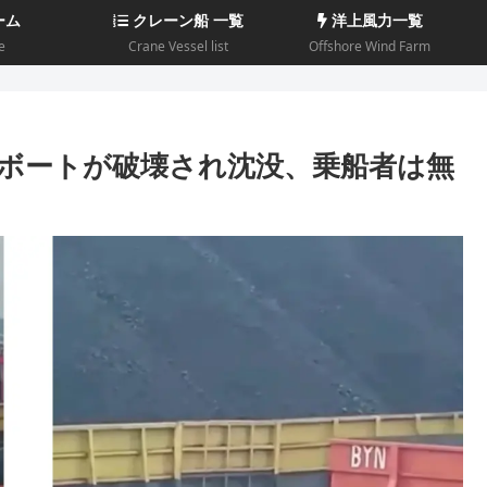
ーム
クレーン船 一覧
洋上風力一覧
e
Crane Vessel list
Offshore Wind Farm
ボートが破壊され沈没、乗船者は無