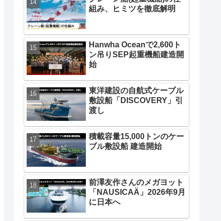
組み、ヒミツを徹底解明
Hanwha Oceanで2,600ト
ン吊りSEP起重機船建造開
始
東洋建設の自航式ケーブル
敷設船「DISCOVERY」引
渡し
積載容量15,000トンのケー
ブル敷設船 建造開始
前澤友作さんのメガヨット
「NAUSICAÄ」2026年9月
に日本へ