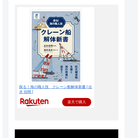
探る！海の職人技 クレーン船解体新書 [ 出
水 伯明 ]
楽天で購入