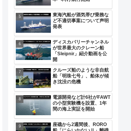
東海汽船が酒気帯び乗務な
ど不適切事案について声明
発表
ディスカバリーチャンネル
が世界最大のクレーン船
「Sleipnir」紹介動画を公
開
クルーズ船のような非自航
船「明珠七号」、船体が傾
き沈没の危機
電源開発など計6社がFAWT
の小型実験機を設置、1年
間の海上実証を開始
座礁から2週間後、RORO
船「にらいかないⅡ」離礁