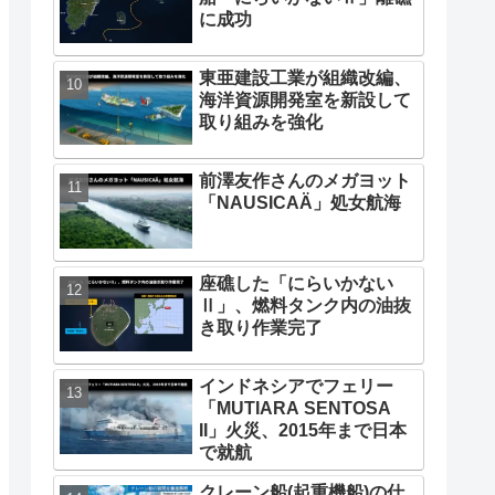
に成功
東亜建設工業が組織改編、
海洋資源開発室を新設して
取り組みを強化
前澤友作さんのメガヨット
「NAUSICAÄ」処女航海
座礁した「にらいかない
Ⅱ」、燃料タンク内の油抜
き取り作業完了
インドネシアでフェリー
「MUTIARA SENTOSA
II」火災、2015年まで日本
で就航
クレーン船(起重機船)の仕