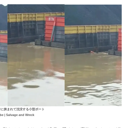
ジに挟まれて沈没する小型ボート
 | Salvage and Wreck