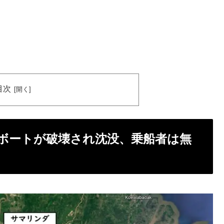
目次
ボートが破壊され沈没、乗船者は無