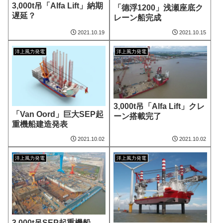
3,000t吊「Alfa Lift」納期
「德浮1200」浅瀬座底ク
遅延？
レーン船完成
2021.10.19
2021.10.15
洋上風力発電
洋上風力発電
3,000t吊「Alfa Lift」クレ
「Van Oord」巨大SEP起
ーン搭載完了
重機船建造発表
2021.10.02
2021.10.02
洋上風力発電
洋上風力発電
3,000t吊SEP起重機船