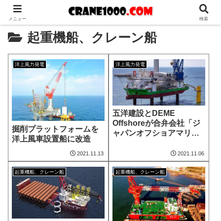
メニュー
検索
起重機船、クレーン船
洋上風力発電
洋上風力発電
五洋建設とDEME
Offshoreが合弁会社「ジ
掘削プラットフォームを
ャパンオフショアマリン
洋上風車設置船に改造
（ＪＯＭ）」を設立
2021.11.13
2021.11.06
起重機船、クレーン船
起重機船、クレーン船