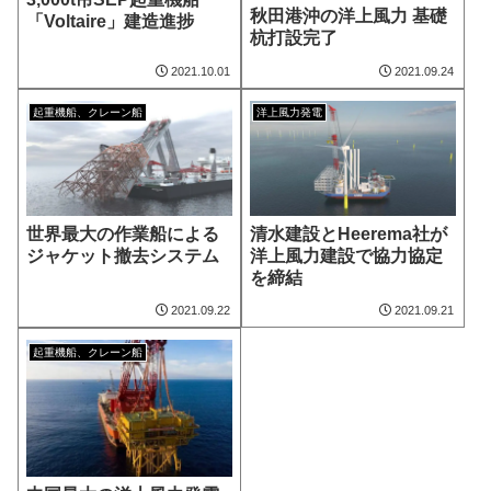
秋田港沖の洋上風力 基礎
「Voltaire」建造進捗
杭打設完了
2021.10.01
2021.09.24
起重機船、クレーン船
洋上風力発電
世界最大の作業船による
清水建設とHeerema社が
ジャケット撤去システム
洋上風力建設で協力協定
を締結
2021.09.22
2021.09.21
起重機船、クレーン船