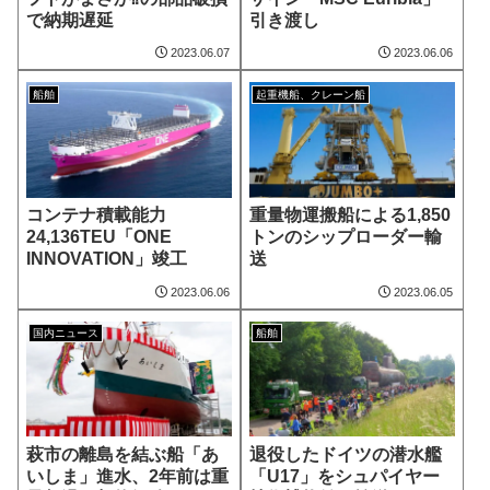
で納期遅延
引き渡し
2023.06.07
2023.06.06
船舶
起重機船、クレーン船
コンテナ積載能力
重量物運搬船による1,850
24,136TEU「ONE
トンのシップローダー輸
INNOVATION」竣工
送
2023.06.06
2023.06.05
国内ニュース
船舶
萩市の離島を結ぶ船「あ
退役したドイツの潜水艦
いしま」進水、2年前は重
「U17」をシュパイヤー