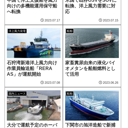
中国で洋上支援船を風力
米国で既存OSVをSOVに
向けの多機能運用保守船
転換、洋上風力需要に対
へ転換
応
2023.07.17
2023.07.15
洋上風力発電
船舶
石狩湾新港洋上風力向け
家畜糞尿由来の液化バイ
作業員輸送船「RERA
オメタンを船舶燃料とし
AS」が運航開始
て活用
2023.07.08
2023.06.26
国内ニュース
船舶
大分で運航予定のホーバ
下関市の旭洋造船で新捕