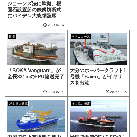
ジョーンズ法に準拠、根
固石設置船の鉄鋼切断式
にバイデン大統領臨席
2023.07.24
船舶
国内ニュース
「BOKA Vanguard」が
大分のホーバークラフト1
全長331mのFPU輸送完了
号機「Baien」がイギリ
スを出港
2023.07.20
2023.07.18
洋上風力発電
洋上風力発電