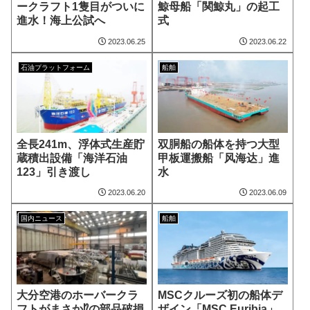
ークラフト1隻目がついに
鯨母船「関鯨丸」の起工
進水！海上公試へ
式
2023.06.25
2023.06.22
石油プラットフォーム
船舶
全長241m、浮体式生産貯
双胴船の船体を持つ大型
蔵積出設備「海洋石油
甲板運搬船「风海达」進
123」引き渡し
水
2023.06.20
2023.06.09
国内ニュース
船舶
大分空港のホーバークラ
MSCクルーズ初の船体デ
フトがまさか⁉の部品破損
ザイン「MSC Euribia」