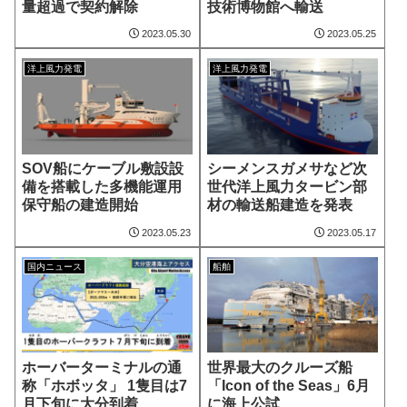
量超過で契約解除
技術博物館へ輸送
2023.05.30
2023.05.25
洋上風力発電
洋上風力発電
SOV船にケーブル敷設設
シーメンスガメサなど次
備を搭載した多機能運用
世代洋上風力タービン部
保守船の建造開始
材の輸送船建造を発表
2023.05.23
2023.05.17
国内ニュース
船舶
ホーバーターミナルの通
世界最大のクルーズ船
称「ホボッタ」 1隻目は7
「Icon of the Seas」6月
月下旬に大分到着
に海上公試