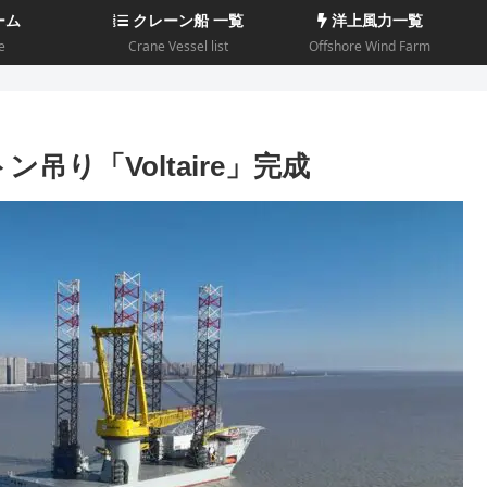
ーム
クレーン船 一覧
洋上風力一覧
e
Crane Vessel list
Offshore Wind Farm
ン吊り「Voltaire」完成