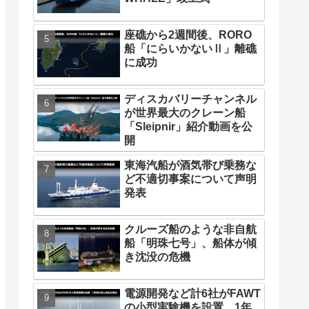
座礁から2週間後、RORO
船「にらいかないⅡ」離礁
に成功
ディスカバリーチャンネル
が世界最大のクレーン船
「Sleipnir」紹介動画を公
開
東海汽船が酒気帯び乗務な
ど不適切事案について声明
発表
クルーズ船のような非自航
船「明珠七号」、船体が傾
き沈没の危機
電源開発など計6社がFAWT
の小型実験機を設置、1年