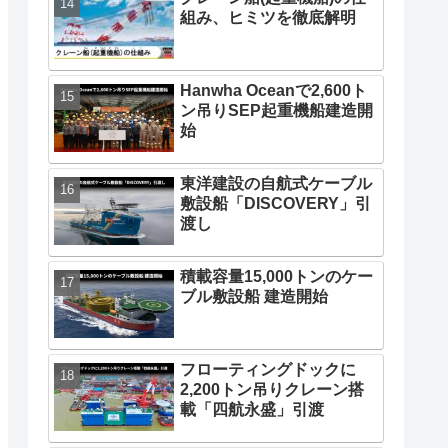
組み、ヒミツを徹底解明
Hanwha Oceanで2,600ト
ン吊りSEP起重機船建造開
始
東洋建設の自航式ケーブル
敷設船「DISCOVERY」引
渡し
積載容量15,000トンのケー
ブル敷設船 建造開始
フローティングドックに
2,200トン吊りクレーン搭
載「四航永盛」引渡