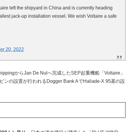
aire left the shipyard in China and is currently heading
allest jack-up installation vessel. We wish Voltaire a safe
r 20, 2022
ingからJan De Nulへ完成したSEP起重機船「Voltaire」
置が行われるDogger Bank AでHaliade-X 95基の設