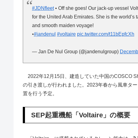
#JDNfleet
• Off she goes! Our jack-up vessel Volt
for the United Arab Emirates. She is the world’s t
and smooth maiden voyage!
•
#jandenul
#voltaire
pic.twitter.com/t11bEpfcXh
— Jan De Nul Group (@jandenulgroup)
Decembe
2022年12月15日、建造していた中国のCOSCO Shipp
の引き渡しが行われました。2023年春から風車タービンの設
置を行う予定。
SEP起重機船「Voltaire」の概要