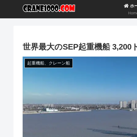
ホ
Hom
世界最大のSEP起重機船 3,200ト
起重機船、クレーン船