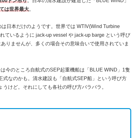
,200トン吊り
。日本の清水建設が建造した「BLUE WIND」
しては世界最大
。
だけのようです。世界では WTIV(Wind Turbine
かれているように jack-up vessel や jack-up barge という呼び
ではありませんが、多くの場合その意味合いで使用されていま
今のところ自航式のSEP起重機船は「BLUE WIND」1隻
正式なのかも。清水建設も「自航式SEP船」という呼び方
ょうけど。それにしても各社の呼び方バラバラ。