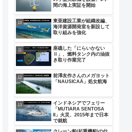
間の海上実証を開始
東亜建設工業が組織改編、
海洋資源開発室を新設して
取り組みを強化
座礁した「にらいかない
Ⅱ」、燃料タンク内の油抜
き取り作業完了
前澤友作さんのメガヨット
「NAUSICAÄ」処女航海
インドネシアでフェリー
「MUTIARA SENTOSA
II」火災、2015年まで日本
で就航
クレーン船(起重機船)の仕