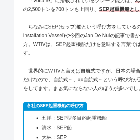
「Voltaire」に搭載されているクレーン能力は、
3
の2,500トンを700トンも上回り、
SEP起重機船と
ちなみにSEP(セップ)船という呼び方をしているのは日本
Installation Vessel)や今回のJan De Nulの記事で書
方。WTIVは、SEP起重機船だけを意味する言葉
す。
世界的にWTIVと言えば自航式ですが、日本の場合は
だけなので、自航式～、非自航式～という呼び方が
をしてます。まぁ気にならない人のほうが多いでし
各社のSEP起重機船の呼び方
五洋：SEP型多目的起重機船
清水：SEP船
大林：SEP