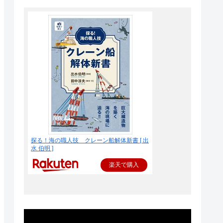
探る！海の職人技 クレーン船解体新書 [ 出
水 伯明 ]
楽天で購入