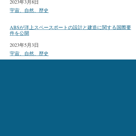
日付
2023年3月8日
関連理由
宇宙、自然、歴史
ABSが洋上スペースポートの設計と建造に関する国際要
件を公開
日付
2023年5月3日
関連理由
宇宙、自然、歴史
日本初の民間企業スペースワンによるカイロス初号機打
ち上げへ
日付
2024年3月13日
関連理由
国内ニュース
カテゴリー:
宇宙、自然、歴史
タグ:
The Spaceport Company
、
offshore spaceports
、
EBI
、
Gary Chiasson Elevator