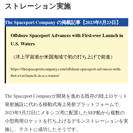
ストレーション実施
The Spaceport Company の掲載記事【2023年5月23日】
Offshore Spaceport Advances with First-ever Launch in
U.S. Waters
（洋上宇宙港が米国海域で初の打ち上げで前進）
https://thespaceportcompany.com/offshore-spaceport-advances-with-
first-ever-launch-in-u-s-waters/
The Spaceport Companyが開発を進める既存の陸上ロケット
発射施設に代わる移動式海上発射プラットフォームで、
2023年5月22日にメキシコ湾に配置したSEP船から複数の
小型商用ロケットを打ち上げるデモンストレーションを実
施し、テストに成功したそうです。