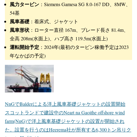
風力タービン
：Siemens Gamesa SG 8.0-167 DD、8MW、
54基
風車基礎
：着床式、ジャケット
風車形状
：ローター直径 167m、ブレード長さ 81.4m、
全高 208m(水面上)、ハブ高さ 119.5m(水面上)
運転開始予定
：2024年(最初のタービン稼働予定は2023
年なかばの予定)
NnGでBalderによる洋上風車基礎ジャケットの設置開始
スコットランドで建設中のNeart na Gaoithe offshore wind
farm(NnG)で洋上風車基礎ジャケットの設置が開始され
た。設置を行うのはHeerema社が所有する6,300トン吊りク