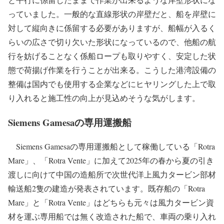
っていました。一般的な直線形状の岸壁だと、船を岸壁に
対して縦向きに係留する必要がありますが、船幅が入るく
らいの広さで切り欠いた形状になっているので、他船の航
行を妨げることなく係船ロープも取りやすく、安定した状
態で荷揚げ作業を行うことが出来る。こうした港湾設備の
整備は国内でも使用する企業などにヒヤリングした上で取
り入れると施工性の向上が見込めそうな気がします。
Siemens Gamesaの専用運搬船
Siemens Gamesaの専用運搬船として稼働している「Rotra
Mare」、「Rotra Vente」に加えて2025年の春から夏の引き
渡しに向けて中国の造船所で次世代洋上風力タービン部材
輸送船2隻の建造が発表されています。既存船の「Rotra
Mare」と「Rotra Vente」はどちらも元々は風力タービン資
材を運ぶ専用船では無く改造された船で、車両の乗り入れ