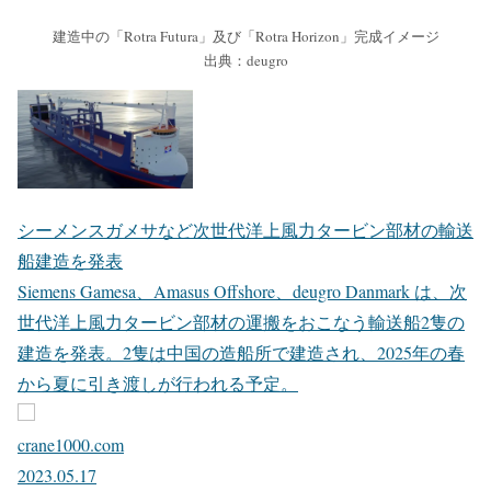
建造中の「Rotra Futura」及び「Rotra Horizon」完成イメージ
出典：deugro
シーメンスガメサなど次世代洋上風力タービン部材の輸送
船建造を発表
Siemens Gamesa、Amasus Offshore、deugro Danmark は、次
世代洋上風力タービン部材の運搬をおこなう輸送船2隻の
建造を発表。2隻は中国の造船所で建造され、2025年の春
から夏に引き渡しが行われる予定。
crane1000.com
2023.05.17