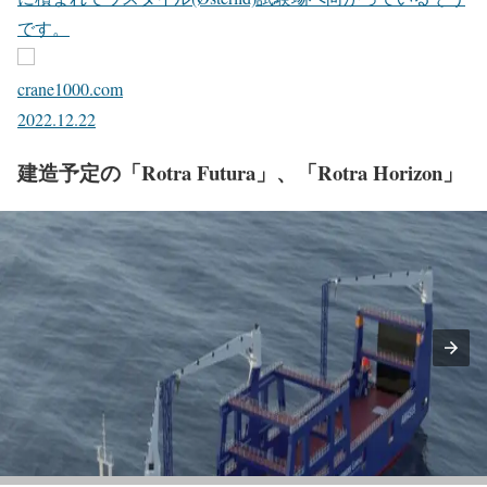
です。
crane1000.com
2022.12.22
建造予定の「Rotra Futura」、「Rotra Horizon」