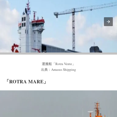
運搬船「Rotra Vente」
出典：Amasus Shipping
「ROTRA MARE」