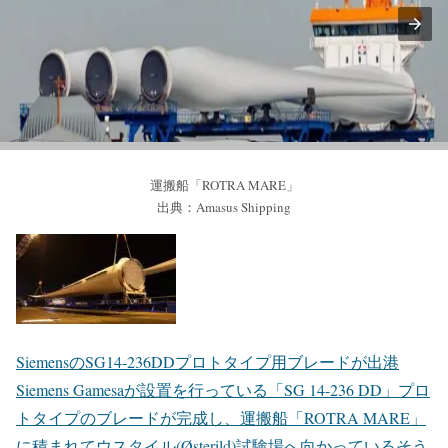
運搬船「ROTRA MARE」
出典：Amasus Shipping
SiemensのSG14-236DDプロトタイプ用ブレードが出港
Siemens Gamesaが設置を行っている「SG 14-236 DD」プロ
トタイプのブレードが完成し、運搬船「ROTRA MARE」
に積まれてウスタイル(Østerild)試験場へ向かっているそう