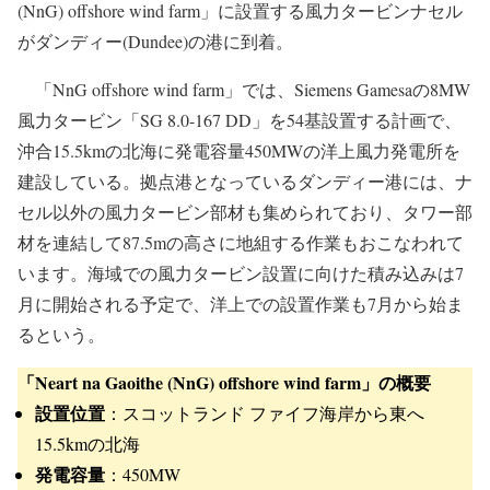
(NnG) offshore wind farm」に設置する風力タービンナセル
がダンディー(Dundee)の港に到着。
「NnG offshore wind farm」では、Siemens Gamesaの8MW
風力タービン「SG 8.0-167 DD」を54基設置する計画で、
沖合15.5kmの北海に発電容量450MWの洋上風力発電所を
建設している。拠点港となっているダンディー港には、ナ
セル以外の風力タービン部材も集められており、タワー部
材を連結して87.5mの高さに地組する作業もおこなわれて
います。海域での風力タービン設置に向けた積み込みは7
月に開始される予定で、洋上での設置作業も7月から始ま
るという。
「Neart na Gaoithe (NnG) offshore wind farm」の概要
設置位置
：スコットランド ファイフ海岸から東へ
15.5kmの北海
発電容量
：450MW