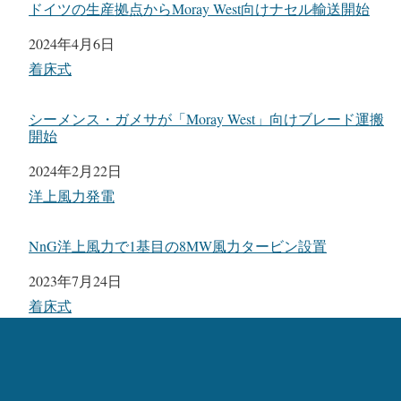
ドイツの生産拠点からMoray West向けナセル輸送開始
日付
2024年4月6日
関連理由
着床式
シーメンス・ガメサが「Moray West」向けブレード運搬
開始
日付
2024年2月22日
関連理由
洋上風力発電
NnG洋上風力で1基目の8MW風力タービン設置
日付
2023年7月24日
関連理由
着床式
カテゴリー:
着床式
、
洋上風力発電
タグ:
Siemens Gamesa
、
Neart na Gaoithe
、
SG 8.0-167 DD
、