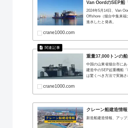
Van OordのSEP船
2024年5月14日、Van O
Offshore（烟台中集
進水したと発表。
crane1000.com
重量37,000トン
中国の山東省烟台市にあるYan
建造中のSEP起重機船「
は驚くべき方法で実施さ
crane1000.com
クレーン船建造情報
新造船建造情報、アップ