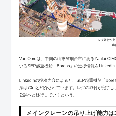
レグ取付が完了
出典
Van Oordは、中国の山東省烟台市にあるYantai CIM
いるSEP起重機船「Boreas」の進捗情報をLinke
LinkedInの投稿内容によると、SEP起重機船「B
深は70mと紹介されています。レグの取付が完了
公試へと移行していくという。
メインクレーンの吊り上げ能力は3,