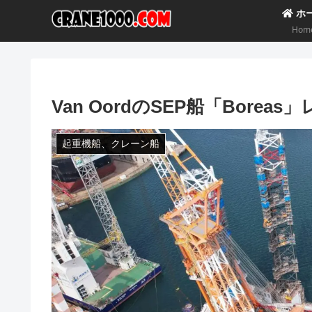
ホ
Hom
Van OordのSEP船「Borea
起重機船、クレーン船