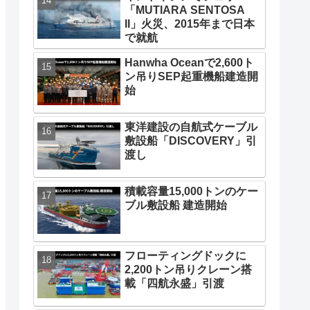
「MUTIARA SENTOSA
II」火災、2015年まで日本
で就航
Hanwha Oceanで2,600ト
ン吊りSEP起重機船建造開
始
東洋建設の自航式ケーブル
敷設船「DISCOVERY」引
渡し
積載容量15,000トンのケー
ブル敷設船 建造開始
フローティングドックに
2,200トン吊りクレーン搭
載「四航永盛」引渡