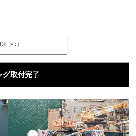
目次
s」レグ取付完了