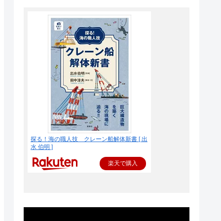
探る！海の職人技 クレーン船解体新書 [ 出
水 伯明 ]
楽天で購入