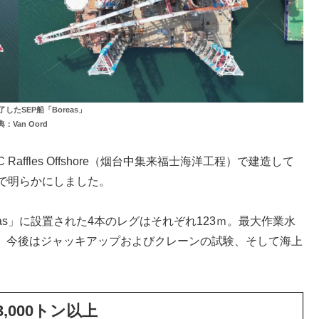
したSEP船「Boreas」
：Van Oord
C Raffles Offshore（烟台中集来福士海洋工程）で建造して
dInで明らかにしました。
oreas」に設置された4本のレグはそれぞれ123ｍ。最大作業水
し、今後はジャッキアップおよびクレーンの試験、そして海上
000トン以上