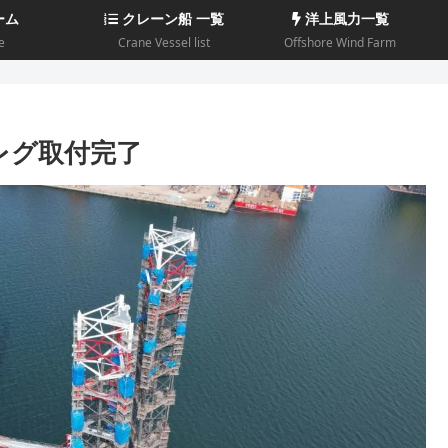
ーム
クレーン船 一覧
洋上風力一覧
e
Crane Vessel list
Offshore Wind Farm
s」レグ取付完了