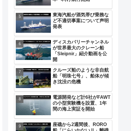
東海汽船が酒気帯び乗務な
ど不適切事案について声明
発表
ディスカバリーチャンネル
が世界最大のクレーン船
「Sleipnir」紹介動画を公
開
クルーズ船のような非自航
船「明珠七号」、船体が傾
き沈没の危機
電源開発など計6社がFAWT
の小型実験機を設置、1年
間の海上実証を開始
座礁から2週間後、RORO
船「にらいかないⅡ」離礁