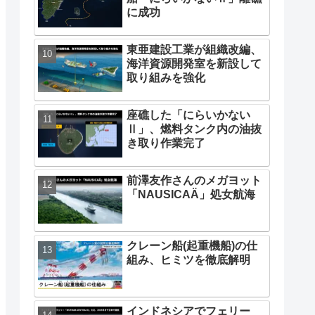
に成功
東亜建設工業が組織改編、
海洋資源開発室を新設して
取り組みを強化
座礁した「にらいかない
Ⅱ」、燃料タンク内の油抜
き取り作業完了
前澤友作さんのメガヨット
「NAUSICAÄ」処女航海
クレーン船(起重機船)の仕
組み、ヒミツを徹底解明
インドネシアでフェリー