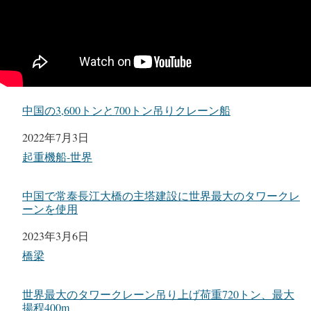
中国の3,600トンと700トン吊りクレーン船
日付
2022年7月3日
関連理由
起重機船-世界
中国で常泰長江大橋の主塔建設に世界最大のタワークレ
ーンを使用
日付
2023年3月6日
関連理由
橋梁
世界最大のタワークレーン吊り上げ荷重720トン、最大
揚程400m