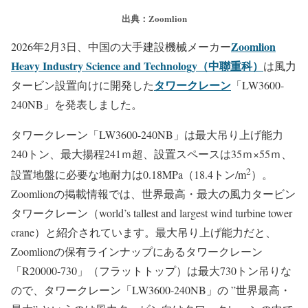
出典：Zoomlion
Zoomlion
2026年2月3日、中国の大手建設機械メーカー
Heavy Industry Science and Technology（中聯重科）
は風力
タワークレーン
タービン設置向けに開発した
「LW3600-
240NB」を発表しました。
タワークレーン「LW3600-240NB」は最大吊り上げ能力
240トン、最大揚程241ｍ超、設置スペースは35ｍ×55ｍ、
2
設置地盤に必要な地耐力は0.18MPa（18.4トン/m
）。
Zoomlionの掲載情報では、世界最高・最大の風力タービン
タワークレーン（world’s tallest and largest wind turbine tower
crane）と紹介されています。最大吊り上げ能力だと、
Zoomlionの保有ラインナップにあるタワークレーン
「R20000-730」（フラットトップ）は最大730トン吊りな
ので、タワークレーン「LW3600-240NB」の ”世界最高・