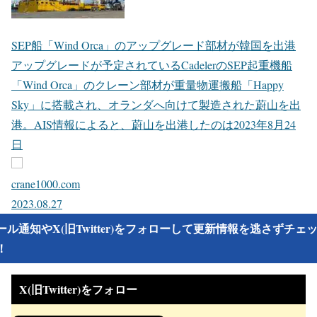
SEP船「Wind Orca」のアップグレード部材が韓国を出港
アップグレードが予定されているCadelerのSEP起重機船
「Wind Orca」のクレーン部材が重量物運搬船「Happy
Sky」に搭載され、オランダへ向けて製造された蔚山を出
港。AIS情報によると、蔚山を出港したのは2023年8月24
日
crane1000.com
2023.08.27
ール通知やX(旧Twitter)をフォローして更新情報を逃さずチェ
！
X(旧Twitter)をフォロー