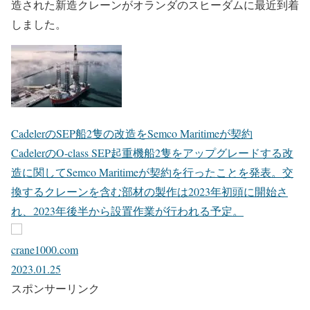
造された新造クレーンがオランダのスヒーダムに最近到着
しました。
CadelerのSEP船2隻の改造をSemco Maritimeが契約
CadelerのO-class SEP起重機船2隻をアップグレードする改
造に関してSemco Maritimeが契約を行ったことを発表。交
換するクレーンを含む部材の製作は2023年初頭に開始さ
れ、2023年後半から設置作業が行われる予定。
crane1000.com
2023.01.25
スポンサーリンク