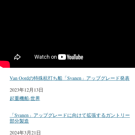
Van Oordの特殊杭打ち船「Svanen」アップグレード発表
日付
2023年12月13日
関連理由
起重機船-世界
「Svanen」アップグレードに向けて拡張するガントリー
部分製造
日付
2024年3月21日