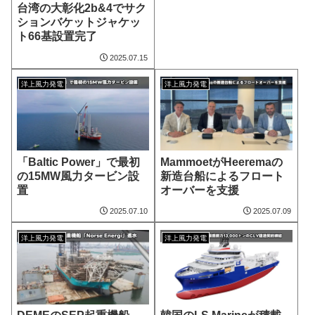
台湾の大彰化2b&4でサク
ションバケットジャケッ
ト66基設置完了
2025.07.15
洋上風力発電
洋上風力発電
「Baltic Power」で最初
MammoetがHeeremaの
の15MW風力タービン設
新造台船によるフロート
置
オーバーを支援
2025.07.10
2025.07.09
洋上風力発電
洋上風力発電