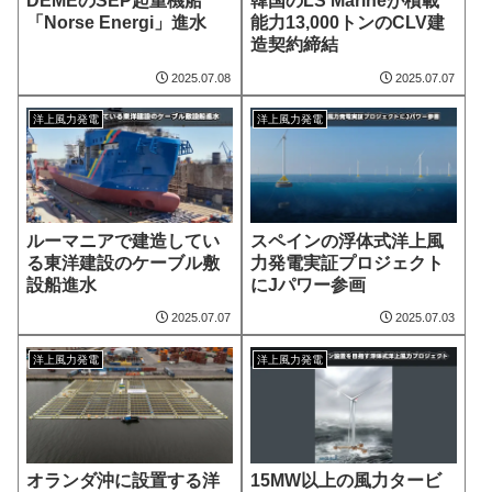
DEMEのSEP起重機船
韓国のLS Marineが積載
「Norse Energi」進水
能力13,000トンのCLV建
造契約締結
2025.07.08
2025.07.07
洋上風力発電
洋上風力発電
ルーマニアで建造してい
スペインの浮体式洋上風
る東洋建設のケーブル敷
力発電実証プロジェクト
設船進水
にJパワー参画
2025.07.07
2025.07.03
洋上風力発電
洋上風力発電
オランダ沖に設置する洋
15MW以上の風力タービ