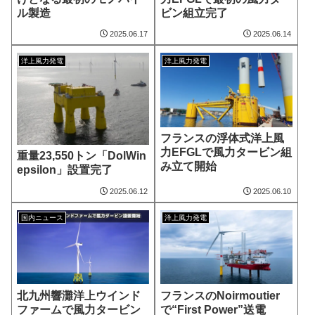
ル製造
ビン組立完了
2025.06.17
2025.06.14
洋上風力発電
洋上風力発電
フランスの浮体式洋上風
力EFGLで風力タービン組
重量23,550トン「DolWin
み立て開始
epsilon」設置完了
2025.06.12
2025.06.10
国内ニュース
洋上風力発電
北九州響灘洋上ウインド
フランスのNoirmoutier
ファームで風力タービン
で“First Power”送電