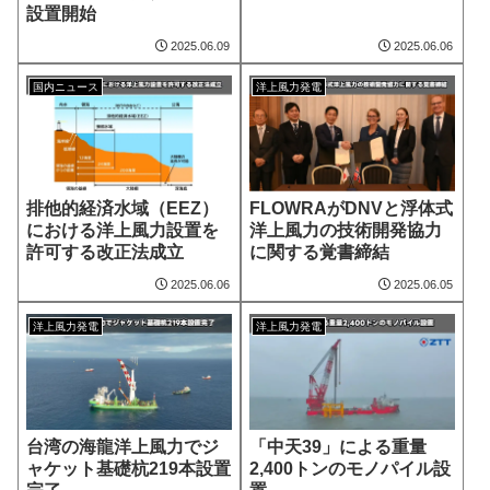
設置開始
2025.06.09
2025.06.06
国内ニュース
洋上風力発電
排他的経済水域（EEZ）
FLOWRAがDNVと浮体式
における洋上風力設置を
洋上風力の技術開発協力
許可する改正法成立
に関する覚書締結
2025.06.06
2025.06.05
洋上風力発電
洋上風力発電
台湾の海龍洋上風力でジ
「中天39」による重量
ャケット基礎杭219本設置
2,400トンのモノパイル設