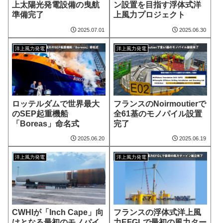
上太陽光発電設備の曳航
ン設置を目指す浮体式洋
準備完了
上風力プロジェクト
2025.07.01
2025.06.30
洋上風力発電
洋上風力発電
ロッテルダムで世界最大
フランスのNoirmoutierで
のSEP起重機船
全61基のモノパイル設置
「Boreas」命名式
完了
2025.06.20
2025.06.19
洋上風力発電
洋上風力発電
CWHIが「Inch Cape」向
フランスの浮体式洋上風
けとなる最初のモノパイ
力EFGLで最初の風力ター