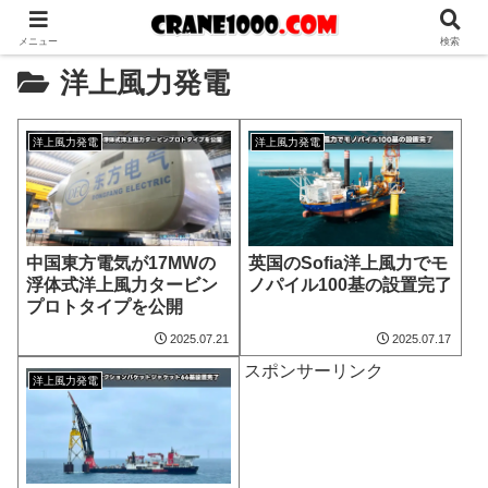
メニュー
検索
洋上風力発電
洋上風力発電
洋上風力発電
中国東方電気が17MWの
英国のSofia洋上風力でモ
浮体式洋上風力タービン
ノパイル100基の設置完了
プロトタイプを公開
2025.07.21
2025.07.17
スポンサーリンク
洋上風力発電