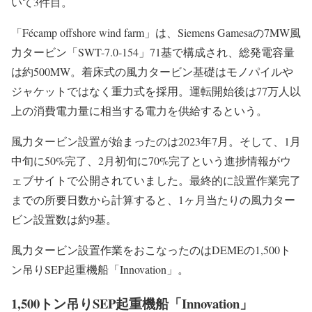
いて3件目。
「Fécamp offshore wind farm」は、Siemens Gamesaの7MW風
力タービン「SWT-7.0-154」71基で構成され、総発電容量
は約500MW。着床式の風力タービン基礎はモノパイルや
ジャケットではなく重力式を採用。運転開始後は77万人以
上の消費電力量に相当する電力を供給するという。
風力タービン設置が始まったのは2023年7月。そして、1月
中旬に50%完了、2月初旬に70%完了という進捗情報がウ
ェブサイトで公開されていました。最終的に設置作業完了
までの所要日数から計算すると、1ヶ月当たりの風力ター
ビン設置数は約9基。
風力タービン設置作業をおこなったのはDEMEの1,500ト
ン吊りSEP起重機船「Innovation」。
1,500トン吊りSEP起重機船「Innovation」