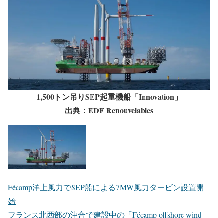
1,500トン吊りSEP起重機船「Innovation」
出典：EDF Renouvelables
Fécamp洋上風力でSEP船による7MW風力タービン設置開
始
フランス北西部の沖合で建設中の「Fécamp offshore wind