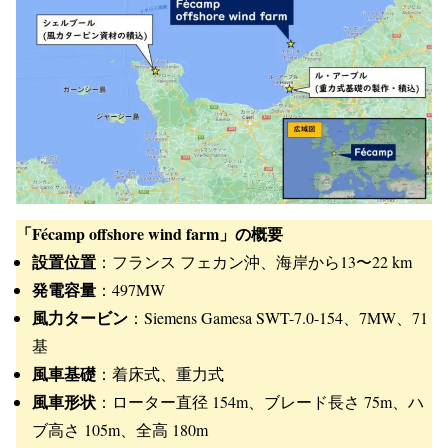
「Fécamp offshore wind farm」の概要
設置位置
：フランス フェカン沖、海岸から13〜22 km
発電容量
：497MW
風力タービン
：Siemens Gamesa SWT-7.0-154、7MW、71
基
風車基礎
：着床式、重力式
風車形状
：ローター直径 154m、ブレード長さ 75m、ハ
ブ高さ 105m、全高 180m