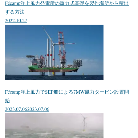
Fécamp洋上風力発電所の重力式基礎を製作場所から積出
する方法
2022.10.27
Fécamp洋上風力でSEP船による7MW風力タービン設置開
始
2023.07.06
2023.07.06