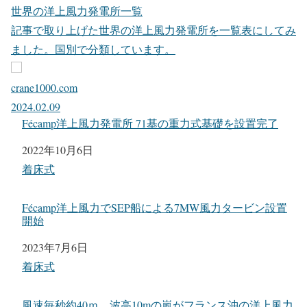
世界の洋上風力発電所一覧
記事で取り上げた世界の洋上風力発電所を一覧表にしてみ
ました。国別で分類しています。
crane1000.com
2024.02.09
Fécamp洋上風力発電所 71基の重力式基礎を設置完了
日付
2022年10月6日
関連理由
着床式
Fécamp洋上風力でSEP船による7MW風力タービン設置
開始
日付
2023年7月6日
関連理由
着床式
風速毎秒約40ｍ、波高10mの嵐がフランス沖の洋上風力