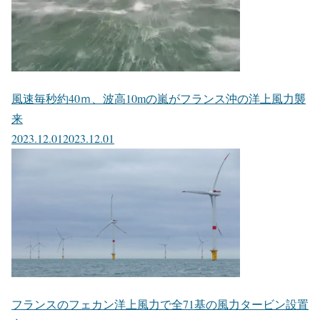
風速毎秒約40ｍ、波高10mの嵐がフランス沖の洋上風力襲
来
2023.12.01
2023.12.01
フランスのフェカン洋上風力で全71基の風力タービン設置