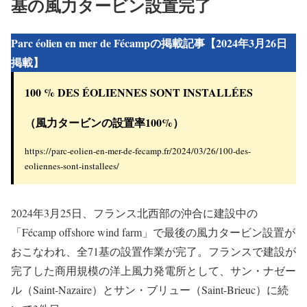
基の風力タービン設置完了
Parc éolien en mer de Fécampの掲載記事【2024年3月26日
掲載】
100 % DES ÉOLIENNES SONT INSTALLÉES
（風力タービンの設置率100%）
https://parc-eolien-en-mer-de-fecamp.fr/2024/03/26/100-des-
eoliennes-sont-installees/
2024年3月25日、フランス北西部の沖合に建設中の
「Fécamp offshore wind farm」で最後の風力タービン設置が
おこなわれ、全71基の設置作業が完了。フランスで建設が
完了した商用規模の洋上風力発電所として、サン・ナゼー
ル（Saint-Nazaire）とサン・ブリュー（Saint-Brieuc）に続