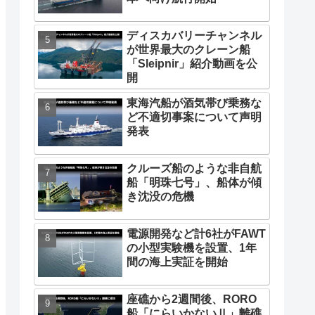
ディスカバリーチャンネル
が世界最大のクレーン船
「Sleipnir」紹介動画を公
開
東海汽船が酒気帯び乗務な
ど不適切事案について声明
発表
クルーズ船のような非自航
船「明珠七号」、船体が傾
き沈没の危機
電源開発など計6社がFAWT
の小型実験機を設置、1年
間の海上実証を開始
座礁から2週間後、RORO
船「にらいかないⅡ」離礁