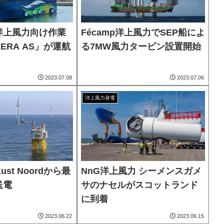
洋上風力向け作業
Fécamp洋上風力でSEP船によ
ERA AS」が運航
る7MW風力タービン設置開始
2023.07.08
2023.07.06
洋上風力発電
 Kust Noordから最
NnG洋上風力 シーメンスガメ
送電
サのナセルがスコットランド
に到着
2023.06.22
2023.06.15