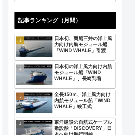
記事ランキング（月間）
日本初、商船三井の洋上風
力向け内航モジュール船
「WIND WHALE」引渡
日本初の洋上風力向け内航
モジュール船「WIND
WHALE」、長崎到着
全長150ｍ、洋上風力向け
内航モジュール船「WIND
WHALE」竣工式
東洋建設の自航式ケーブル
敷設船「DISCOVERY」日
本へ向け航行開始