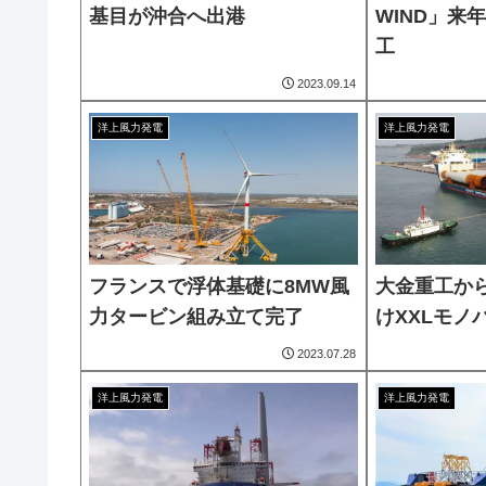
基目が沖合へ出港
WIND」来
工
2023.09.14
洋上風力発電
洋上風力発電
フランスで浮体基礎に8MW風
大金重工から
力タービン組み立て完了
けXXLモノ
2023.07.28
洋上風力発電
洋上風力発電