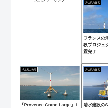
スポンサーリンク
洋上風力発電
フランスの
験プロジェ
置完了
洋上風力発電
洋上風力発電
「Provence Grand Large」1
清水建設のS