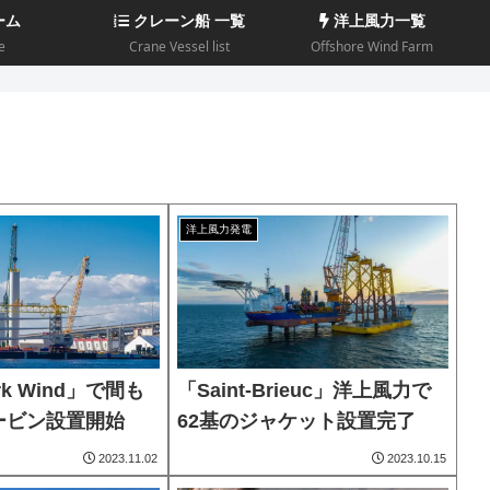
ーム
クレーン船 一覧
洋上風力一覧
e
Crane Vessel list
Offshore Wind Farm
洋上風力発電
ork Wind」で間も
「Saint-Brieuc」洋上風力で
ービン設置開始
62基のジャケット設置完了
2023.11.02
2023.10.15