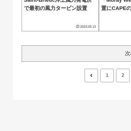
Saint-Brieuc洋上風力発電所
「Moray 
で最初の風力タービン設置
置にCAPE
2023.05.13
次
前
1
2
へ