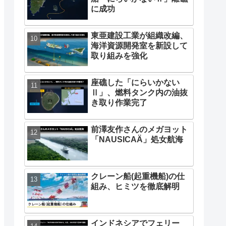
に成功
東亜建設工業が組織改編、
海洋資源開発室を新設して
取り組みを強化
座礁した「にらいかない
Ⅱ」、燃料タンク内の油抜
き取り作業完了
前澤友作さんのメガヨット
「NAUSICAÄ」処女航海
クレーン船(起重機船)の仕
組み、ヒミツを徹底解明
インドネシアでフェリー