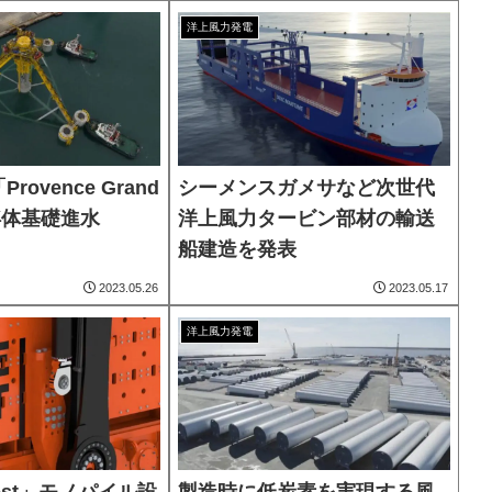
洋上風力発電
ovence Grand
シーメンスガメサなど次世代
で浮体基礎進水
洋上風力タービン部材の輸送
船建造を発表
2023.05.26
2023.05.17
洋上風力発電