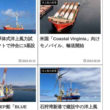
洋上風力発電
浮体式洋上風力試
米国「Coastal Virginia」向け
クトで沖合に3基設
モノパイル、輸送開始
2023.10.13
2023.09.29
洋上風力発電
EP船「BLUE
石狩湾新港で建設中の洋上風