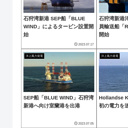
石狩湾新港 SEP船「BLUE
石狩湾新港
WIND」によるタービン設置開
員輸送船「R
始
開始
2023.07.17
洋上風力発電
洋上風力発電
SEP船「BLUE WIND」石狩湾
Hollandse
新港へ向け室蘭港を出港
初の電力を
2023.07.05