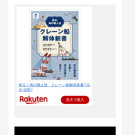
探る！海の職人技 クレーン船解体新書 [ 出
水 伯明 ]
楽天で購入