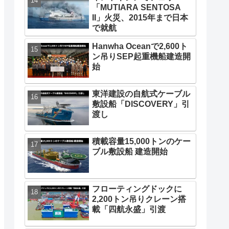
「MUTIARA SENTOSA
II」火災、2015年まで日本
で就航
Hanwha Oceanで2,600ト
ン吊りSEP起重機船建造開
始
東洋建設の自航式ケーブル
敷設船「DISCOVERY」引
渡し
積載容量15,000トンのケー
ブル敷設船 建造開始
フローティングドックに
2,200トン吊りクレーン搭
載「四航永盛」引渡