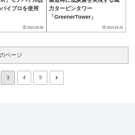
West」モノパイル設
製造時に低炭素を実現する風
のバイブロを使用
力タービンタワー
「GreenerTower」
2023.05.06
2023.04.25
のページ
次
3
4
5
へ