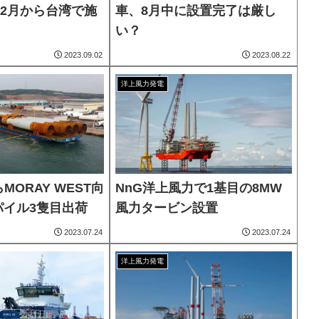
年2月から台湾で施
車、8月中に設置完了は厳し
い？
2023.09.02
2023.08.22
洋上風力発電
MORAY WEST向
NnG洋上風力で1基目の8MW
パイル3隻目出荷
風力タービン設置
2023.07.24
2023.07.24
洋上風力発電