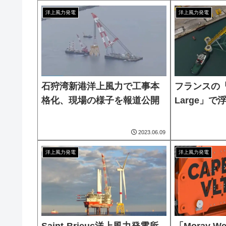
洋上風力発電
洋上風力発電
石狩湾新港洋上風力で工事本
フランスの「Pr
格化、現場の様子を報道公開
Large」
2023.06.09
洋上風力発電
洋上風力発電