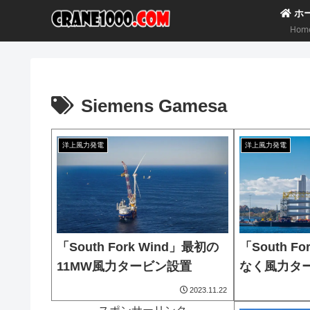
ホ
Hom
Siemens Gamesa
洋上風力発電
洋上風力発電
「South Fork Wind」最初の
「South F
11MW風力タービン設置
なく風力タ
2023.11.22