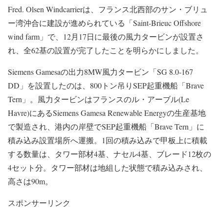
Fred. Olsen Windcarrierは、フランス北西部のサン・ブリュ
ー湾沖合に建設が進められている「Saint-Brieuc Offshore
wind farm」で、12月17日に最後の風力タービンが設置さ
れ、全62基の設置が完了したことを明らかにしました。
Siemens Gamesaの出力8MW風力タービン「SG 8.0-167
DD」を設置したのは、800トン吊りSEP起重機船「Brave
Tern」。風力タービンはフランスのル・アーブル(Le
Havre)にあるSiemens Gamesa Renewable Energyの生産基地
で製造され、港内の岸壁でSEP起重機船「Brave Tern」に
積み込み設置場所へ運搬。1回の積み込みで甲板上に積載
する数量は、タワー部材4基、ナセル4基、ブレード12枚の
4セット分。タワー部材は地組した状態で積み込みされ、
高さは90m。
スポンサーリンク