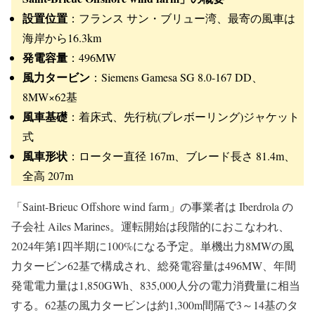
設置位置
：フランス サン・ブリュー湾、最寄の風車は
海岸から16.3km
発電容量
：496MW
風力タービン
：Siemens Gamesa SG 8.0-167 DD、
8MW×62基
風車基礎
：着床式、先行杭(プレボーリング)ジャケット
式
風車形状
：ローター直径 167m、ブレード長さ 81.4m、
全高 207m
「Saint-Brieuc Offshore wind farm」の事業者は Iberdrola の
子会社 Ailes Marines。運転開始は段階的におこなわれ、
2024年第1四半期に100%になる予定。単機出力8MWの風
力タービン62基で構成され、総発電容量は496MW、年間
発電電力量は1,850GWh、835,000人分の電力消費量に相当
する。62基の風力タービンは約1,300m間隔で3～14基のタ