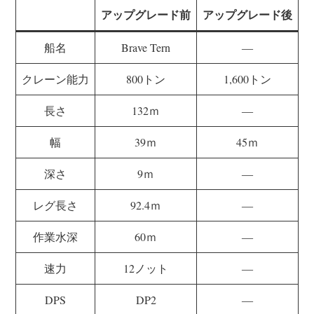
アップグレード前
アップグレード後
船名
Brave Tern
―
クレーン能力
800トン
1,600トン
長さ
132ｍ
―
幅
39ｍ
45ｍ
深さ
9ｍ
―
レグ長さ
92.4ｍ
―
作業水深
60ｍ
―
速力
12ノット
―
DPS
DP2
―