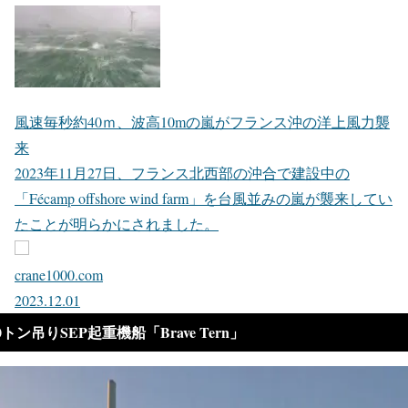
風速毎秒約40ｍ、波高10mの嵐がフランス沖の洋上風力襲
来
2023年11月27日、フランス北西部の沖合で建設中の
「Fécamp offshore wind farm」を台風並みの嵐が襲来してい
たことが明らかにされました。
crane1000.com
2023.12.01
00トン吊りSEP起重機船「Brave Tern」