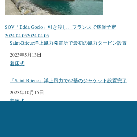
SOV「Edda Goelo」引き渡し、フランスで稼働予定
2024.04.05
2024.04.05
Saint-Brieuc洋上風力発電所で最初の風力タービン設置
日付
2023年5月13日
関連理由
着床式
「Saint-Brieuc」洋上風力で62基のジャケット設置完了
日付
2023年10月15日
関連理由
着床式
Van OordのSEP船「Aeolus」アップグレード完了
日付
2023年4月1日