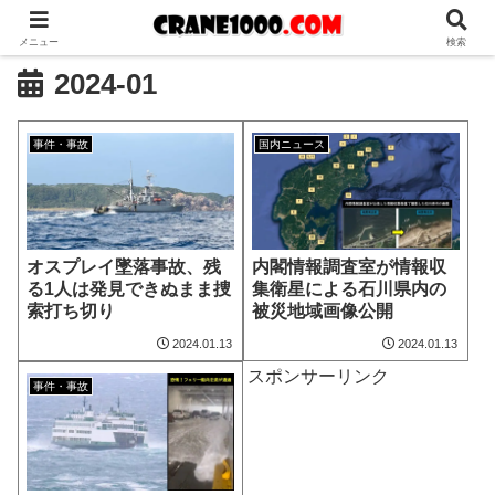
メニュー
検索
2024-01
事件・事故
国内ニュース
オスプレイ墜落事故、残
内閣情報調査室が情報収
る1人は発見できぬまま捜
集衛星による石川県内の
索打ち切り
被災地域画像公開
2024.01.13
2024.01.13
スポンサーリンク
事件・事故