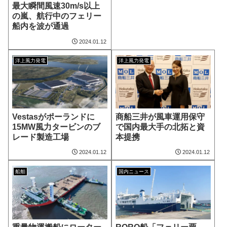
最大瞬間風速30m/s以上
の嵐、航行中のフェリー
船内を波が通過
2024.01.12
洋上風力発電
洋上風力発電
Vestasがポーランドに
商船三井が風車運用保守
15MW風力タービンのブ
で国内最大手の北拓と資
レード製造工場
本提携
2024.01.12
2024.01.12
船舶
国内ニュース