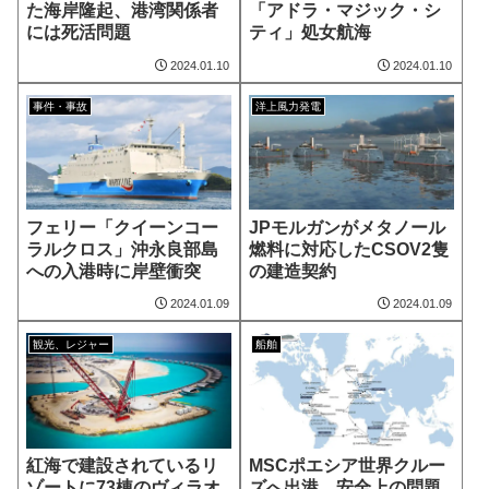
た海岸隆起、港湾関係者
「アドラ・マジック・シ
には死活問題
ティ」処女航海
2024.01.10
2024.01.10
事件・事故
洋上風力発電
フェリー「クイーンコー
JPモルガンがメタノール
ラルクロス」沖永良部島
燃料に対応したCSOV2隻
への入港時に岸壁衝突
の建造契約
2024.01.09
2024.01.09
観光、レジャー
船舶
紅海で建設されているリ
MSCポエシア世界クルー
ゾートに73棟のヴィラオ
ズへ出港、安全上の問題