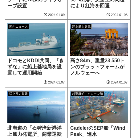
ーブ設置
により紅海を回避
2024.01.09
2024.01.08
国内ニュース
洋上風力発電
ドコモとKDDI共同、「き
高さ84m、重量23,550ト
ずな」に船上基地局を設
ンのプラットフォームが
置して運用開始
ノルウェーへ
2024.01.07
2024.01.07
洋上風力発電
起重機船、クレーン船
北海道の「石狩湾新港洋
CadelerのSEP船「Wind
上風力発電所」商業運転
Peak」進水