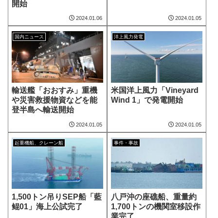
開始
2024.01.06
2024.01.05
国内ニュース
洋上風力発電
輸送艦「おおすみ」重機
米国洋上風力「Vineyard
や災害救援物資などを能
Wind 1」で発電開始
登半島へ輸送開始
2024.01.05
2024.01.05
起重機船、クレーン船
事件・事故
1,500トン吊りSEP船「藍
八戸沖の座礁船、重量約
鲲01」海上公試完了
1,700トンの機関室移設作
業完了