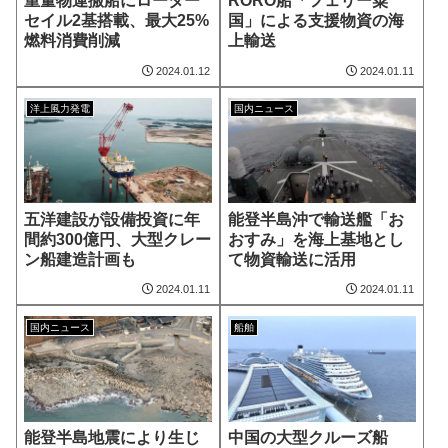
重量物運搬船にローター
RORO船「フェリー粟
セイル2基搭載、最大25%
国」による支援物資の海
燃料消費削減
上輸送
2024.01.12
2024.01.11
洋上風力発電
国内ニュース
五洋建設が設備投資に年
能登半島沖で輸送艦「お
間約300億円、大型クレー
おすみ」を海上基地とし
ン船建造計画も
て物資輸送に活用
2024.01.11
2024.01.11
国内ニュース
船舶
能登半島地震により生じ
中国の大型クルーズ船