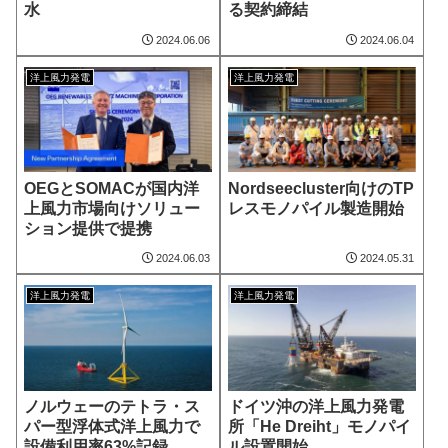
水
る契約締結
2024.06.06
2024.06.04
洋上風力発電
洋上風力発電
OEGとSOMACが国内洋
Nordseecluster向けのTP
上風力市場向けソリュー
レスモノパイル製造開始
ション提供で提携
2024.06.03
2024.05.31
洋上風力発電
洋上風力発電
ノルウェーのテトラ・ス
ドイツ沖の洋上風力発電
パー型浮体式洋上風力で
所「He Dreiht」モノパイ
設備利用率63%記録
ル設置開始