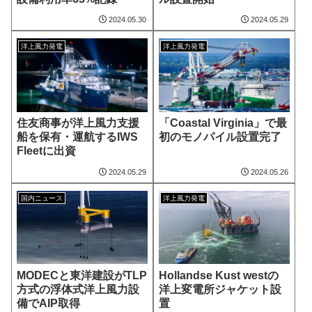
2024.05.30
2024.05.29
洋上風力発電
洋上風力発電
住友商事が洋上風力支援
「Coastal Virginia」で最
船を保有・運航するIWS
初のモノパイル設置完了
Fleetに出資
2024.05.29
2024.05.26
国内ニュース
洋上風力発電
MODECと東洋建設がTLP
Hollandse Kust westの
方式の浮体式洋上風力設
洋上変電所ジャケット設
備でAIP取得
置