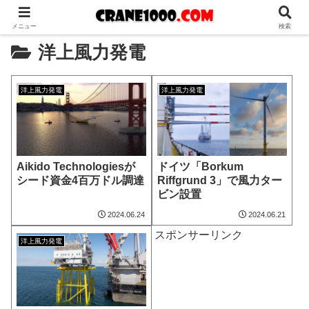
メニュー
検索
洋上風力発電
洋上風力発電
洋上風力発電
Aikido Technologiesが
ドイツ「Borkum
シード資金4百万ドル調達
Riffgrund 3」で風力ター
ビン設置
2024.06.24
2024.06.21
スポンサーリンク
洋上風力発電