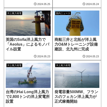
2024.05.25
2024.05.24
洋上風力発電
国内ニュース
英国のSofia洋上風力で
商船三井と北拓が洋上風
「Aeolus」によるモノパ
力O&Mトレーニング設備
イル設置
建設、北九州に完成
2024.05.23
2024.05.23
洋上風力発電
洋上風力発電
台湾のHai Long洋上風力
発電容量500MW、フラン
で2,800トンの洋上変電所
スのフェカン洋上風力が
設置
正式稼働開始