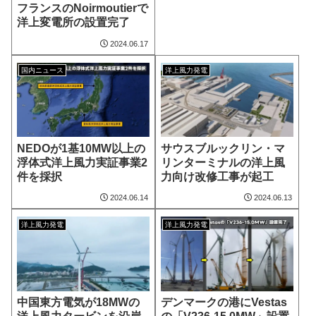
フランスのNoirmoutierで
洋上変電所の設置完了
2024.06.17
国内ニュース
洋上風力発電
NEDOが1基10MW以上の
サウスブルックリン・マ
浮体式洋上風力実証事業2
リンターミナルの洋上風
件を採択
力向け改修工事が起工
2024.06.14
2024.06.13
洋上風力発電
洋上風力発電
中国東方電気が18MWの
デンマークの港にVestas