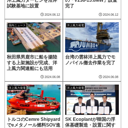
洋上風力タービンを沿岸
の「V236-15.0MW」設置
試験基地に設置
完了
2024.06.12
2024.06.12
国内ニュース
洋上風力発電
秋田県男鹿市に船を揚陸
台湾の雲林洋上風力でモ
する上架施設が完成、洋
ノパイル撤去作業を完了
上風力関連船にも活用
2024.06.08
2024.06.08
洋上風力発電
洋上風力発電
トルコのCemre Shipyard
SK Ecoplantが韓国の浮
でeメタノール燃料SOV進
体基礎製造・設置に関す