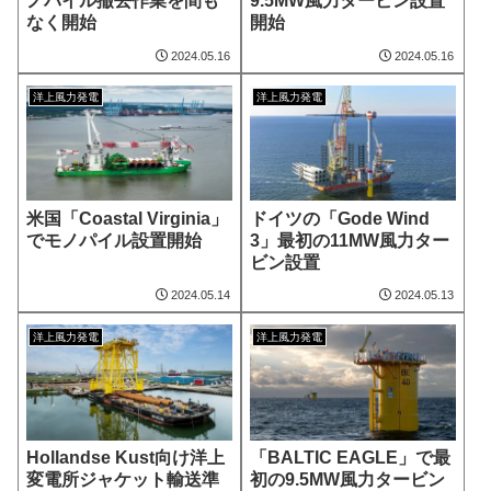
ノパイル撤去作業を間も
9.5MW風力タービン設置
なく開始
開始
2024.05.16
2024.05.16
洋上風力発電
洋上風力発電
米国「Coastal Virginia」
ドイツの「Gode Wind
でモノパイル設置開始
3」最初の11MW風力ター
ビン設置
2024.05.14
2024.05.13
洋上風力発電
洋上風力発電
Hollandse Kust向け洋上
「BALTIC EAGLE」で最
変電所ジャケット輸送準
初の9.5MW風力タービン