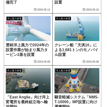
備完了
設置
2024.05.12
2024.05.10
洋上風力発電
洋上風力発電
雲林洋上風力で2024年の
クレーン船「天沨10」に
設置作業が始まり風力タ
よる1,681トンのモノパイ
ービン2基を設置
ル設置
2024.05.09
2024.05.08
洋上風力発電
洋上風力発電
「East Anglia」向け洋上
騒音軽減システム「NMS-
変電所を最終組立地へ輸
T-10000」MP設置に向け
送開始
運搬開始