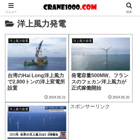
メニュー
検索
洋上風力発電
洋上風力発電
洋上風力発電
台湾のHai Long洋上風力
発電容量500MW、フラン
で2,800トンの洋上変電所
スのフェカン洋上風力が
設置
正式稼働開始
2024.05.21
2024.05.20
スポンサーリンク
洋上風力発電