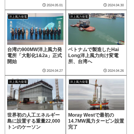
2024.05.01
2024.04.30
洋上風力発電
洋上風力発電
台湾の900MW洋上風力発
ベトナムで製造したHai
電所「大彰化1&2a」正式
Long洋上風力向け変電
開始
所、台湾へ
2024.04.27
2024.04.26
洋上風力発電
洋上風力発電
世界初の人工エネルギー
Moray Westで最初の
島に設置する重量22,000
14.7MW風力タービン設置
トンのケーソン
完了