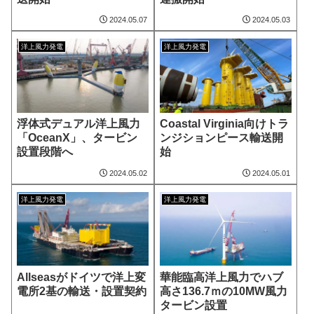
2024.05.07
2024.05.03
洋上風力発電
洋上風力発電
浮体式デュアル洋上風力
Coastal Virginia向けトラ
「OceanX」、タービン
ンジションピース輸送開
設置段階へ
始
2024.05.02
2024.05.01
洋上風力発電
洋上風力発電
Allseasがドイツで洋上変
華能臨高洋上風力でハブ
電所2基の輸送・設置契約
高さ136.7ｍの10MW風力
タービン設置