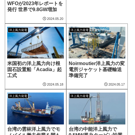
WFOが2023年レポートを
発行 世界で9.8GW増加
2024.05.20
洋上風力発電
洋上風力発電
米国初の洋上風力向け根
Noirmoutier洋上風力の変
固石設置船「Acadia」起
電所ジャケット基礎輸送
工式
準備完了
2024.05.18
2024.05.17
洋上風力発電
洋上風力発電
台湾の雲林洋上風力でモ
台湾の中能洋上風力で