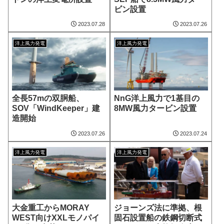
ビン設置
2023.07.28
2023.07.26
洋上風力発電
洋上風力発電
全長57mの双胴船、
NnG洋上風力で1基目の
SOV「WindKeeper」建
8MW風力タービン設置
造開始
2023.07.26
2023.07.24
洋上風力発電
洋上風力発電
大金重工からMORAY
ジョーンズ法に準拠、根
WEST向けXXLモノパイ
固石設置船の鉄鋼切断式