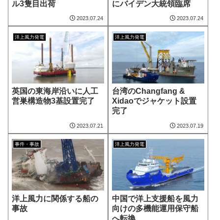
ル3隻目出荷
にバイデン大統領臨席
2023.07.24
2023.07.24
洋上風力発電
洋上風力発電
英国の東海岸沿いに人工
台湾のChangfang &
営巣構造物3基設置完了
Xidaoでジャケット設置
完了
2023.07.21
2023.07.19
事件・事故
洋上風力発電
洋上風力に関係する船の
中国で洋上支援船を風力
事故
向けの多機能運用保守船
へ転換