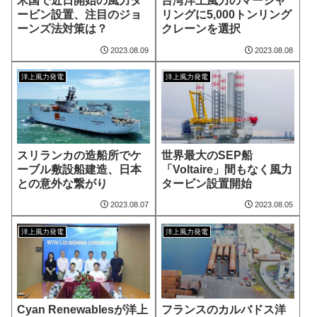
米国で近日開始の風力タ
台湾洋上風力のマーシャ
ービン設置、注目のジョ
リングに5,000トンリング
ーンズ法対策は？
クレーンを選択
2023.08.09
2023.08.08
洋上風力発電
洋上風力発電
スリランカの造船所でケ
世界最大のSEP船
ーブル敷設船建造、日本
「Voltaire」間もなく風力
との意外な繋がり
タービン設置開始
2023.08.07
2023.08.05
洋上風力発電
洋上風力発電
Cyan Renewablesが洋上
フランスのカルバドス洋