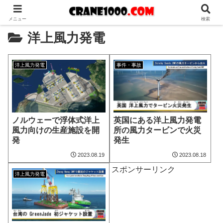
メニュー
検索
洋上風力発電
洋上風力発電
事件・事故
ノルウェーで浮体式洋上
英国にある洋上風力発電
風力向けの生産施設を開
所の風力タービンで火災
発
発生
2023.08.19
2023.08.18
スポンサーリンク
洋上風力発電