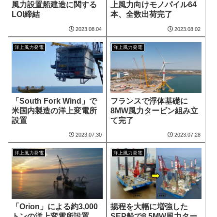
風力設置船建造に関する
上風力向けモノパイル64
LOI締結
本、全数出荷完了
2023.08.04
2023.08.02
洋上風力発電
洋上風力発電
「South Fork Wind」で
フランスで浮体基礎に
米国内製造の洋上変電所
8MW風力タービン組み立
設置
て完了
2023.07.30
2023.07.28
洋上風力発電
洋上風力発電
「Orion」による約3,000
揚程を大幅に増強した
トンの洋上変電所設置
SEP船で8.5MW風力ター