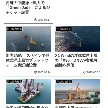
台湾の中能洋上風力で
「Green Jade」によるジ
ャケット設置
2023.08.17
洋上風力発電
洋上風力発電
出力2MW、スペインで浮
X1 Windの浮体式洋上風
体式洋上風力プラットフ
力「X90」DNVが実現可
ォーム実証機設置
能性を評価
2023.08.14
2023.08.12
洋上風力発電
洋上風力発電