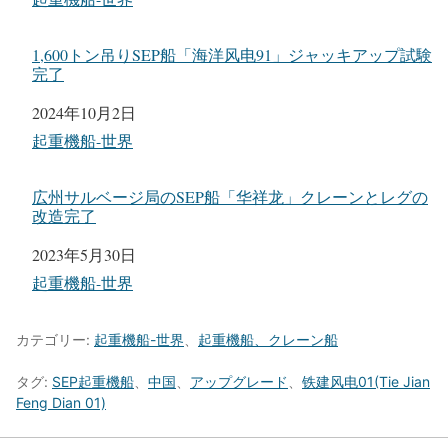
1,600トン吊りSEP船「海洋风电91」ジャッキアップ試験
完了
日付
2024年10月2日
関連理由
起重機船-世界
広州サルベージ局のSEP船「华祥龙」クレーンとレグの
改造完了
日付
2023年5月30日
関連理由
起重機船-世界
カテゴリー:
起重機船-世界
、
起重機船、クレーン船
タグ:
SEP起重機船
、
中国
、
アップグレード
、
铁建风电01(Tie Jian
Feng Dian 01)