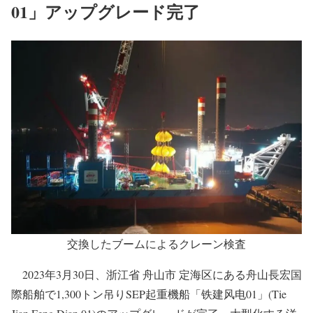
01」アップグレード完了
交換したブームによるクレーン検査
2023年3月30日、浙江省 舟山市 定海区にある舟山長宏国
際船舶で1,300トン吊りSEP起重機船「铁建风电01」(Tie