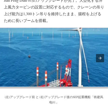
Jian Feng Dian 01)のアップグレードが完了。大型化する洋
上風力タービンの設置に対応するもので、クレーンの吊り
上げ能力は1,300トン吊りを維持したまま、揚程を上げる
ために長いブームを搭載。
(左)アップグレード前 と (右)アップグレード後のSEP起重機船「铁建风
电01」