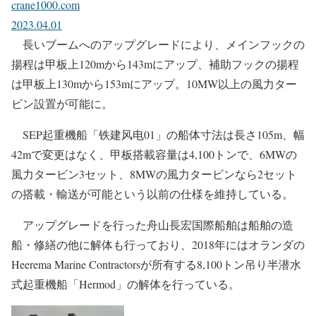
crane1000.com
2023.04.01
長いブームへのアップグレードにより、メインフックの
揚程は甲板上120mから143mにアップ、補助フックの揚程
は甲板上130mから153mにアップ。10MW以上の風力ター
ビン設置が可能に。
SEP起重機船「铁建风电01」の船体寸法は長さ105m、幅
42mで変更はなく、甲板搭載容量は4,100トンで、6MWの
風力タービン3セット、8MWの風力タービンなら2セット
の搭載・輸送が可能という以前の仕様を維持している。
アップグレードを行った舟山長宏国際船舶は船舶の造
船・修繕の他に解体も行っており、2018年にはオランダの
Heerema Marine Contractorsが所有する8,100トン吊り半潜水
式起重機船「Hermod」の解体を行っている。