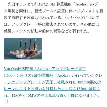
先日オランダで行われたSEP起重機船「Aeolus」のブー
ム延長と同様に、新造ブームの設置に伴いジブレストを新
規で搭載する改造も行われている。ヘリパッドについて
は、アップグレード時に撤去されています。その他には、
係留システムの移動や船体の補強などが行われた。
Van OordのSEP船「Aeolus」アップグレード完了
1,600トン吊りのSEP起重機船「Aeolus」が行っていたクレ
ーンのアップグレードが完了。搭載されたHuisman製のク
レーンは吊り上げ能力を維持したまま長さ133mに延長さ
れ、12MW～15MWの洋上風車設置が可能になりました。