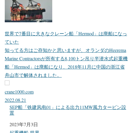
世界で7番目に大きなクレーン船「Hermod」は廃船になっ
ていた
知ってる方はご存知かと思いますが、オランダのHeerema
Marine Contractorsが所有する8,100トン吊り半潜水式起重機
船「Hermod」は廃船になり、2018年11月に中国の浙江省
舟山市で解体されました。
crane1000.com
2022.08.21
SEP船「铁建风电01」による出力11MW風力タービン設
置
日付
2023年7月3日
関連理由
起重機船-世界