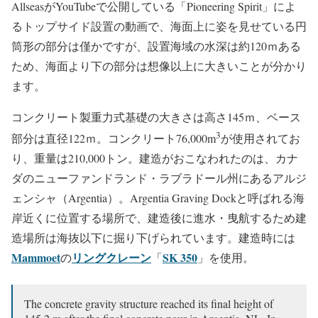
AllseasがYouTubeで公開している「Pioneering Spirit」によ
るトップサイド設置の動画で、海面上に姿を見せている円
筒形の部分は僅かですが、設置海域の水深は約120ｍある
ため、海面より下の部分は想像以上に大きいことが分かり
ます。
コンクリート製重力式基礎の大きさは高さ145ｍ、ベース
3
部分は直径122ｍ。コンクリート76,000m
が使用されてお
り、重量は210,000トン。建造がおこなわれたのは、カナ
ダのニューファンドランド・ラブラドール州にあるアルジ
ェンシャ（Argentia）。Argentia Graving Dockと呼ばれる海
岸近くに位置する場所で、建造後に進水・曳航するため建
造場所は海抜以下に掘り下げられています。建造時には
Mammoet
リングクレーン
SK 350
の
「
」を使用。
The concrete gravity structure reached its final height of