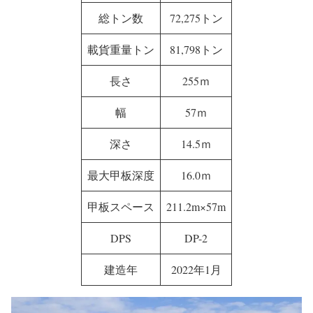
総トン数
72,275トン
載貨重量トン
81,798トン
長さ
255ｍ
幅
57ｍ
深さ
14.5ｍ
最大甲板深度
16.0ｍ
甲板スペース
211.2m×57m
DPS
DP-2
建造年
2022年1月