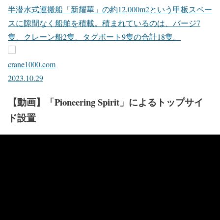
半潜水式運搬船「新耀華」の約12,000m2という甲板スペー
スに隙間なく船舶を積載。積まれているのは、バージ7
隻、クレーン船2隻、タグボート9隻の合計18隻。
crane1000.com
2023.10.29
【動画】「Pioneering Spirit」によるトップサイ
ド設置