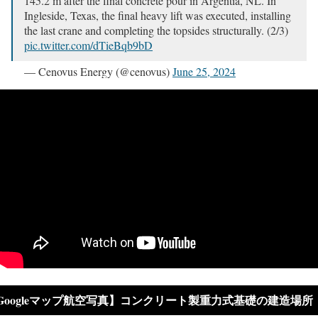
145.2 m after the final concrete pour in Argentia, NL. In
Ingleside, Texas, the final heavy lift was executed, installing
the last crane and completing the topsides structurally. (2/3)
pic.twitter.com/dTieBqb9bD
— Cenovus Energy (@cenovus)
June 25, 2024
Googleマップ航空写真】コンクリート製重力式基礎の建造場所