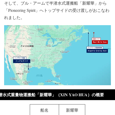
そして、ブル・アームで半潜水式運搬船「新耀華」から
「Pioneering Spirit」へトップサイドの受け渡しがおこなわ
れました。
潜水式重量物運搬船「新耀華」（XIN YAO HUA）の概要
船名
新耀華