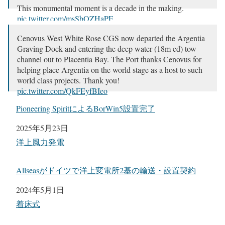
This monumental moment is a decade in the making.
pic.twitter.com/msSbOZHaPF
— Port of Argentia (@PortofArgentia)
May 9, 2025
Cenovus West White Rose CGS now departed the Argentia
Graving Dock and entering the deep water (18m cd) tow
channel out to Placentia Bay. The Port thanks Cenovus for
helping place Argentia on the world stage as a host to such
world class projects. Thank you!
pic.twitter.com/QkFEyfBIeo
Pioneering SpiritによるBorWin5設置完了
— Port of Argentia (@PortofArgentia)
May 9, 2025
日付
2025年5月23日
関連理由
洋上風力発電
Allseasがドイツで洋上変電所2基の輸送・設置契約
日付
2024年5月1日
関連理由
着床式