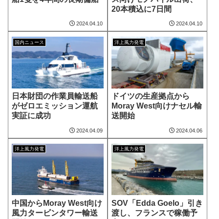
20本積込に7日間
2024.04.10
2024.04.10
国内ニュース
洋上風力発電
日本財団の作業員輸送船
ドイツの生産拠点から
がゼロエミッション運航
Moray West向けナセル輸
実証に成功
送開始
2024.04.09
2024.04.06
洋上風力発電
洋上風力発電
中国からMoray West向け
SOV「Edda Goelo」引き
風力タービンタワー輸送
渡し、フランスで稼働予