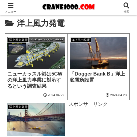
メニュー
検索
洋上風力発電
洋上風力発電
洋上風力発電
ニューカッスル港は5GW
「Dogger Bank B」洋上
の洋上風力事業に対応す
変電所設置
るという調査結果
2024.04.22
2024.04.20
スポンサーリンク
洋上風力発電