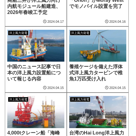
商船三井が洋上風力向け
「Orion」がMoray West
内航モジュール船建造、
でモノパイル設置を完了
2026年春竣工予定
2024.04.17
2024.04.16
洋上風力発電
洋上風力発電
中国のニュース記事で日
養殖ケージを備えた浮体
本の洋上風力設置船につ
式洋上風力タービンで稚
いて報じる内容
魚1万匹受け入れ
2024.04.15
2024.04.15
洋上風力発電
洋上風力発電
4,000tクレーン船「海峰
台湾のHai Long洋上風力