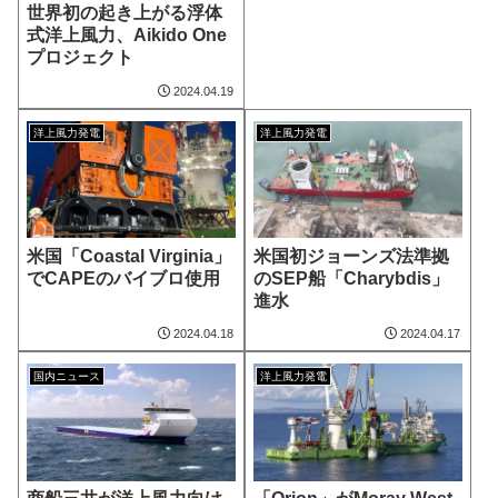
世界初の起き上がる浮体
式洋上風力、Aikido One
プロジェクト
2024.04.19
洋上風力発電
洋上風力発電
米国「Coastal Virginia」
米国初ジョーンズ法準拠
でCAPEのバイブロ使用
のSEP船「Charybdis」
進水
2024.04.18
2024.04.17
国内ニュース
洋上風力発電