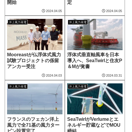
開始
定
2024.04.05
2024.04.05
洋上風力発電
洋上風力発電
Mooreastが仏浮体式風力
浮体式垂直軸風車を日本
試験プロジェクトの係留
導入へ、SeaTwirlと住友P
アンカー受注
＆Mが覚書
2024.04.03
2024.03.31
洋上風力発電
洋上風力発電
フランスのフェカン洋上
SeaTwirlがVerlumeとエ
風力で全71基の風力ター
ネルギー貯蔵などでMOU
ビン設置完了
締結