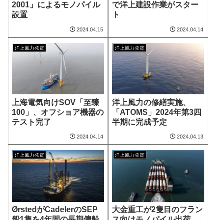
2001」によるモノパイル
で洋上建設作業がスター
設置
ト
2024.04.15
2024.04.14
洋上風力発電
洋上風力発電
上海電気向けSOV「至臻
洋上風力の修繕実施、
100」、オフショア機器の
「ATOMS」2024年第3四
テスト完了
半期に完成予定
2024.04.14
2024.04.13
洋上風力発電
洋上風力発電
ØrstedがCadelerのSEP
大金重工が2隻目のフラン
船1隻を4年間の長期傭船
ス向けモノパイル出荷、