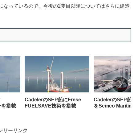
計が同一になっているので、今後の2隻目以降についてはさらに建造
に
CadelerのSEP船にFrese
CadelerのSEP船
ンを搭載
FUELSAVE技術を搭載
をSemco Maritim
ンサーリンク