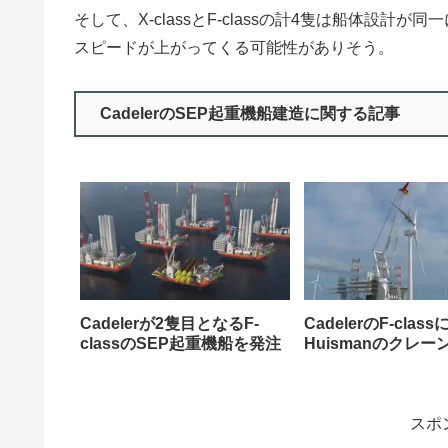
そして、X-classとF-classの計4隻は船体設
スピードが上がってくる可能性がありそう。
CadelerのSEP起重機船建造に関する記事
Cadelerが2隻目となるF-
CadelerのF-class
classのSEP起重機船を発注
Huismanのクレー
スポ