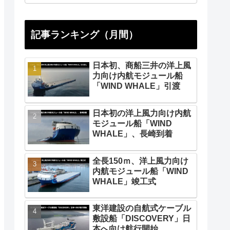
記事ランキング（月間）
日本初、商船三井の洋上風
力向け内航モジュール船
「WIND WHALE」引渡
日本初の洋上風力向け内航
モジュール船「WIND
WHALE」、長崎到着
全長150ｍ、洋上風力向け
内航モジュール船「WIND
WHALE」竣工式
東洋建設の自航式ケーブル
敷設船「DISCOVERY」日
本へ向け航行開始