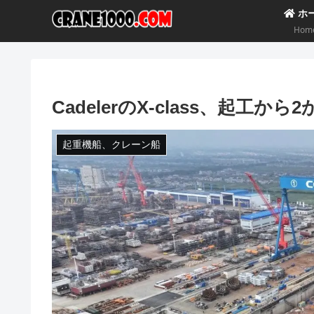
ホ
Hom
CadelerのX-class、起工か
起重機船、クレーン船