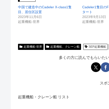
中国で建造中のCadeler X-class1隻
Cadeler1隻目のF
目、居住区設置
タート
2023年11月6日
2023年9月13日
起重機船-世界
起重機船-世界
起重機船-世界
起重機船、クレーン船
SEP起重機船
多くの方に読んでもらいた
スポ
起重機船・クレーン船 リスト