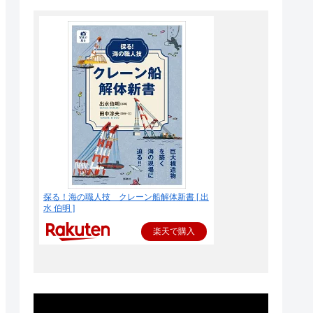
探る！海の職人技 クレーン船解体新書 [ 出
水 伯明 ]
楽天で購入