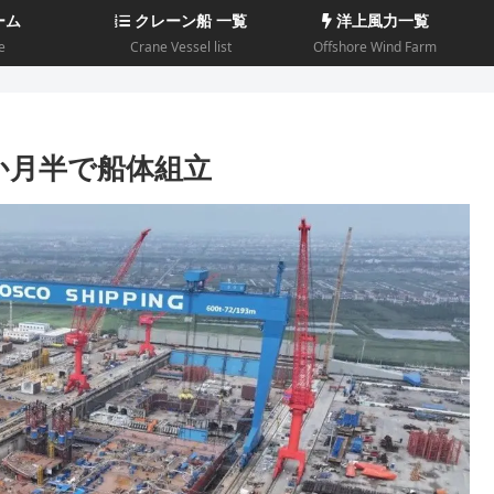
ーム
クレーン船 一覧
洋上風力一覧
e
Crane Vessel list
Offshore Wind Farm
ら2か月半で船体組立