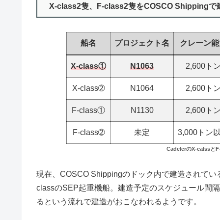
X-class2隻、F-class2隻をCOSCO Shippin
船名
プロジェクト名
クレーン能
X-class①
N1063
2,600ト
X-class➁
N1064
2,600ト
F-class①
N1130
2,600ト
F-class➁
未定
3,000トン
CadelerのX-cals
現在、COSCO Shippingのドック内で建造され
classのSEP起重機船。建造予定のスケジュール
るという流れで建造がおこなわれるようです。