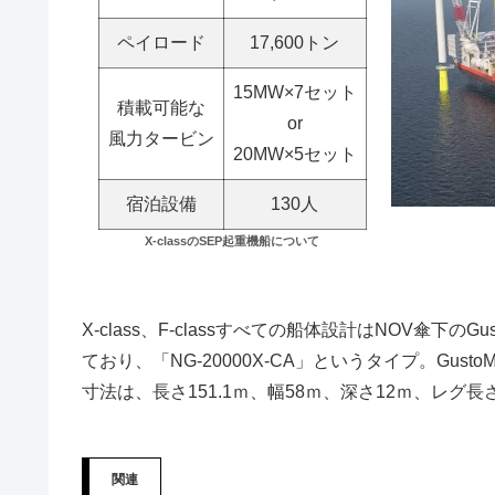
ペイロード
17,600トン
15MW×7セット
積載可能な
or
風力タービン
20MW×5セット
宿泊設備
130人
X-classのSEP起重機船について
X-class、F-classすべての船体設計はNOV傘
ており、「NG-20000X-CA」というタイプ。Gus
寸法は、長さ151.1ｍ、幅58ｍ、深さ12ｍ、レグ
関連