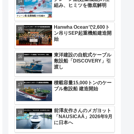
組み、ヒミツを徹底解明
Hanwha Oceanで2,600ト
ン吊りSEP起重機船建造開
始
東洋建設の自航式ケーブル
敷設船「DISCOVERY」引
渡し
積載容量15,000トンのケー
ブル敷設船 建造開始
2隻の改造
CadelerのX-class2隻目とな
Cadeler1隻目のX-cl
eが契約
るSEP船の建造開始
船の起工式
前澤友作さんのメガヨット
「NAUSICAÄ」2026年9月
に日本へ