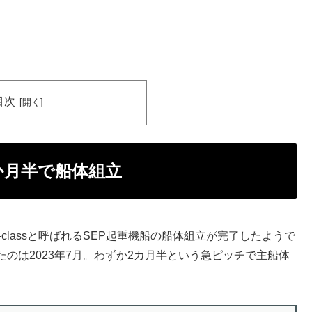
目次
ら2か月半で船体組立
erのX-classと呼ばれるSEP起重機船の船体組立が完了したようで
のは2023年7月。わずか2カ月半という急ピッチで主船体