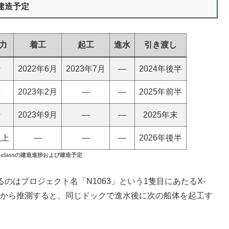
gで建造予定
力
着工
起工
進水
引き渡し
ン
2022年6月
2023年7月
―
2024年後半
ン
2023年2月
―
―
2025年前半
ン
2023年9月
―
―
2025年末
以上
―
―
―
2026年後半
sとF-classの建造進捗および建造予定
ているのはプロジェクト名「N1063」という1隻目にあたるX-
間隔から推測すると、同じドックで進水後に次の船体を起工す