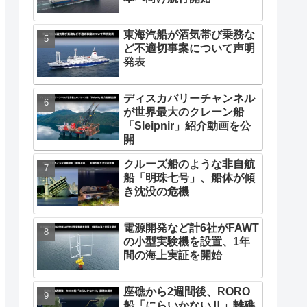
東海汽船が酒気帯び乗務な
ど不適切事案について声明
発表
ディスカバリーチャンネル
が世界最大のクレーン船
「Sleipnir」紹介動画を公
開
クルーズ船のような非自航
船「明珠七号」、船体が傾
き沈没の危機
電源開発など計6社がFAWT
の小型実験機を設置、1年
間の海上実証を開始
座礁から2週間後、RORO
船「にらいかないⅡ」離礁