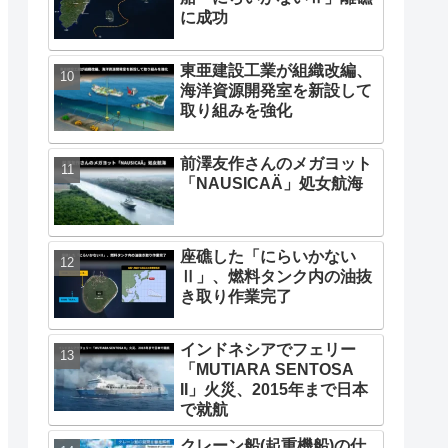
に成功
東亜建設工業が組織改編、
海洋資源開発室を新設して
取り組みを強化
前澤友作さんのメガヨット
「NAUSICAÄ」処女航海
座礁した「にらいかない
Ⅱ」、燃料タンク内の油抜
き取り作業完了
インドネシアでフェリー
「MUTIARA SENTOSA
II」火災、2015年まで日本
で就航
クレーン船(起重機船)の仕