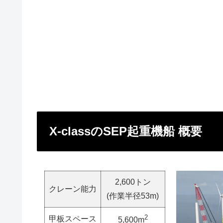
X-classのSEP起重機船 概要
2,600トン
クレーン能力
(作業半径53m)
2
甲板スペース
5,600m