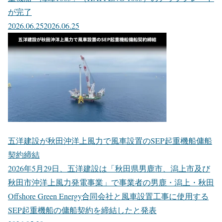
が完了
2026.06.25
2026.06.25
五洋建設が秋田沖洋上風力で風車設置のSEP起重機船傭船
契約締結
2026年5月29日、五洋建設は「秋田県男鹿市、潟上市及び
秋田市沖洋上風力発電事業」で事業者の男鹿・潟上・秋田
Offshore Green Energy合同会社と風車設置工事に使用する
SEP起重機船の傭船契約を締結したと発表