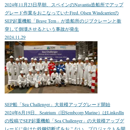
2024年11月23日早朝、スペインのNavantia造船所でアップ
グレード作業をおこなっていたFred. Olsen Windcarrierの
SEP起重機船「Brave Tern」が造船所のジブクレーンと衝
突して倒壊させるという事故が発生
2024.11.29
SEP船「Sea Challenger」大規模アップグレード開始
2024年6月19日、Seatrium（旧Sembcorp Marine）はLinkedIn
の投稿でSEP起重機船「Sea Challenger」の大規模アップグ
レードに向けた鉄鋼切断式をおこない、プロジェクトを開