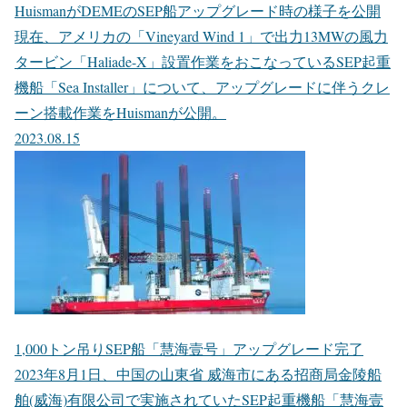
HuismanがDEMEのSEP船アップグレード時の様子を公開
現在、アメリカの「Vineyard Wind 1」で出力13MWの風力
タービン「Haliade-X」設置作業をおこなっているSEP起重
機船「Sea Installer」について、アップグレードに伴うクレ
ーン搭載作業をHuismanが公開。
2023.08.15
1,000トン吊りSEP船「慧海壹号」アップグレード完了
2023年8月1日、中国の山東省 威海市にある招商局金陵船
舶(威海)有限公司で実施されていたSEP起重機船「慧海壹