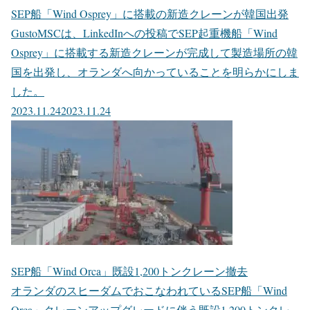
SEP船「Wind Osprey」に搭載の新造クレーンが韓国出発
GustoMSCは、LinkedInへの投稿でSEP起重機船「Wind
Osprey」に搭載する新造クレーンが完成して製造場所の韓
国を出発し、オランダへ向かっていることを明らかにしま
した。
2023.11.24
2023.11.24
SEP船「Wind Orca」既設1,200トンクレーン撤去
オランダのスヒーダムでおこなわれているSEP船「Wind
Orca」クレーンアップグレードに伴う既設1,200トンクレ