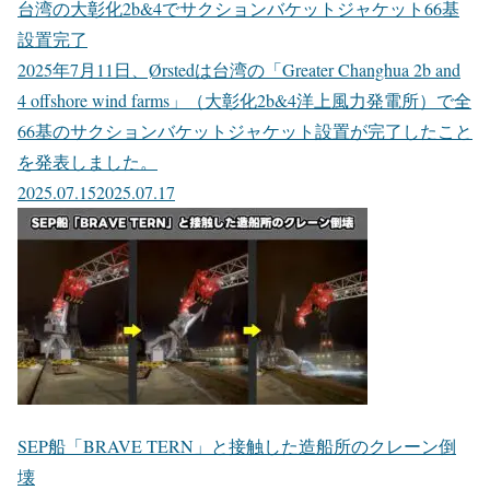
台湾の大彰化2b&4でサクションバケットジャケット66基
設置完了
2025年7月11日、Ørstedは台湾の「Greater Changhua 2b and
4 offshore wind farms」（大彰化2b&4洋上風力発電所）で全
66基のサクションバケットジャケット設置が完了したこと
を発表しました。
2025.07.15
2025.07.17
SEP船「BRAVE TERN」と接触した造船所のクレーン倒
壊