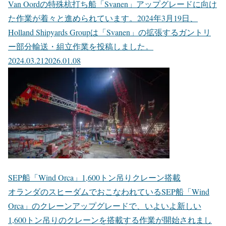
Van Oordの特殊杭打ち船「Svanen」アップグレードに向け
た作業が着々と進められています。2024年3月19日、
Holland Shipyards Groupは「Svanen」の拡張するガントリ
ー部分輸送・組立作業を投稿しました。
2024.03.21
2026.01.08
SEP船「Wind Orca」1,600トン吊りクレーン搭載
オランダのスヒーダムでおこなわれているSEP船「Wind
Orca」のクレーンアップグレードで、いよいよ新しい
1,600トン吊りのクレーンを搭載する作業が開始されまし