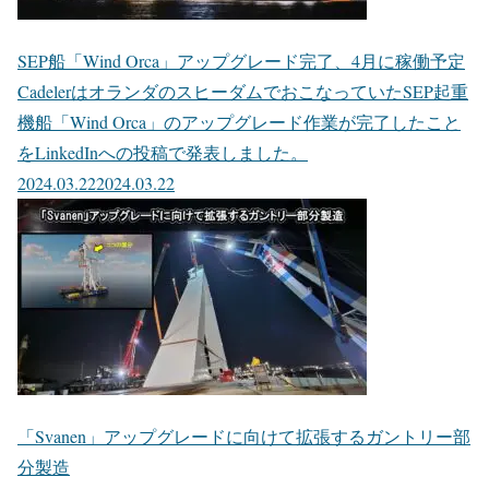
SEP船「Wind Orca」アップグレード完了、4月に稼働予定
CadelerはオランダのスヒーダムでおこなっていたSEP起重
機船「Wind Orca」のアップグレード作業が完了したこと
をLinkedInへの投稿で発表しました。
2024.03.22
2024.03.22
「Svanen」アップグレードに向けて拡張するガントリー部
分製造