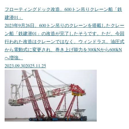
フローティングドック改造、600トン吊りクレーン船「鉄
建潜01」
2023年9月26日、600トン吊りのクレーンを搭載したクレー
ン船「鉄建潜01」の改造が完了したそうです。ただ、今回
行われた改造はクレーンではなく、ウィンドラス。油圧式
から電動式に変更され、巻き上げ能力を300kNから600kN
へ増強。
2023.09.30
2025.11.25